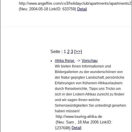
http://www.angelfire.com/co3/holidayclub/apartments/apartments2
(Neu: 2004-05-18 LinkID: 633759)
Detail
Seite : 1
2
3
[>>]
->
Vorschau
Afrika Reise
Wir bieten Ihnen Informationen und
Bildergallerien zu der wunderschönen von
der Natur geprgten Landschaft, persönliche
Erfahrungen von früherern Afrikaurlaubern
durch Reiseberichte, Tipps uns Tricks um
sich in den Lndern Afrikas zurecht zu finden
und wir sagen Ihnen welche
Sehenswürdigkeiten Sie unbedingt gesehen
haben müssen!
http://www.touring-afrika.de
(Neu: Sam , 18.Mar 2006 LinkID:
Detail
1237698)