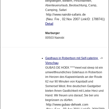
bergsteigen, klettern, Pirschfahrten,
Abenteuerurlaub, Beobachtung, Camp,
Camping, Safari
http://www.nairobi-safaris.de
(Neu: Fre , 02.Nov 2007 LinkID: 1788741)
Detail
Marburger
00503 Nairobi
->
Gasthaus in Robertson mit Self-catering
Vorschau
GUBAS DE HOEK ****meet eat sleep ist ein
umweltfreundliches Gstehaus in Robertson
im Herzen des Kapweinlands an der Route
62 nur 90 Minuten von Kapstadt und
Somerset West. Ihre deutschen Gastgeber
bieten Ihnen Gastlichkeit mit Liebe Herz und
Hand. Wir freuen uns darauf, Sie bei uns
begrüssen zu dürfen.
http://www.gubas-dehoek.com