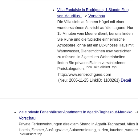
Villa Fantaisie in Rodrigues, 1 Stunde Flug
->
Vorschau
von Mauritius.
Die Villa steht auf einem Hügel mit einer
wunderschönen Aussicht auf die Lagune. Nur
15 Minuten vom Meer entfernt, bei uns finden
Sie Ruhe und die typische einheimische
Atmosphre, ohne auf ein Luxuriöses Haus mit
Warmwasser, Dienstmdchen usw. verzichten
zu müssen. In 3 geteilten Wohneinheiten,
finden Sie privates Flair in verschiedenen
neu
aktualisiert
top
Preiskategorien:
http://www.rent-rodrigues.com
(Neu: 2005-11-25 LinkID: 1108261)
Detail
-
viele private Ferienhäuser Apartments in Agadir-Taghazout-Marokko
Vorschau
Private Ferienwohnungen direkt am Strand in Agadir-Taghazout. Alles 
Hotels, Zimmer, Ausflugsziele, Autovermietung, surfen, tauchen, wande
aktualisiert
top