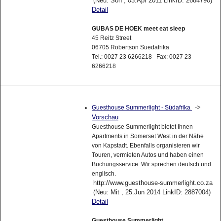
(Neu: Son , 03.Apr 2011 LinkID: 2684790)
Detail
GUBAS DE HOEK meet eat sleep
45 Reitz Street
06705 Robertson Suedafrika
Tel.: 0027 23 6266218 Fax: 0027 23
6266218
->
Guesthouse Summerlight - Südafrika
Vorschau
Guesthouse Summerlight bietet Ihnen
Apartments in Somerset West in der Nähe
von Kapstadt. Ebenfalls organisieren wir
Touren, vermieten Autos und haben einen
Buchungsservice. Wir sprechen deutsch und
englisch.
http://www.guesthouse-summerlight.co.za
(Neu: Mit , 25.Jun 2014 LinkID: 2887004)
Detail
Guesthouse Summerlight