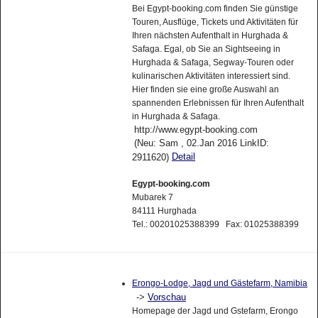
Bei Egypt-booking.com finden Sie günstige
Touren, Ausflüge, Tickets und Aktivitäten für
Ihren nächsten Aufenthalt in Hurghada &
Safaga. Egal, ob Sie an Sightseeing in
Hurghada & Safaga, Segway-Touren oder
kulinarischen Aktivitäten interessiert sind.
Hier finden sie eine große Auswahl an
spannenden Erlebnissen für Ihren Aufenthalt
in Hurghada & Safaga.
http://www.egypt-booking.com
(Neu: Sam , 02.Jan 2016 LinkID:
Detail
2911620)
Egypt-booking.com
Mubarek 7
84111 Hurghada
Tel.: 00201025388399 Fax: 01025388399
Erongo-Lodge, Jagd und Gästefarm, Namibia
->
Vorschau
Homepage der Jagd und Gstefarm, Erongo