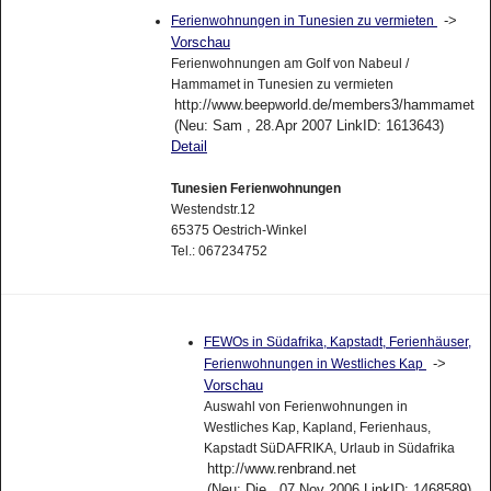
->
Ferienwohnungen in Tunesien zu vermieten
Vorschau
Ferienwohnungen am Golf von Nabeul /
Hammamet in Tunesien zu vermieten
http://www.beepworld.de/members3/hammamet
(Neu: Sam , 28.Apr 2007 LinkID: 1613643)
Detail
Tunesien Ferienwohnungen
Westendstr.12
65375 Oestrich-Winkel
Tel.: 067234752
FEWOs in Südafrika, Kapstadt, Ferienhäuser,
->
Ferienwohnungen in Westliches Kap
Vorschau
Auswahl von Ferienwohnungen in
Westliches Kap, Kapland, Ferienhaus,
Kapstadt SüDAFRIKA, Urlaub in Südafrika
http://www.renbrand.net
(Neu: Die , 07.Nov 2006 LinkID: 1468589)