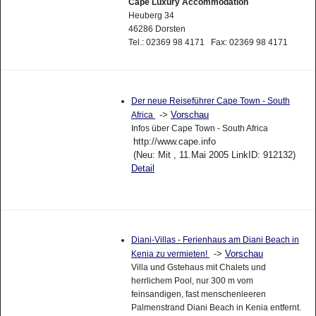
Cape Luxury Accommodation
Heuberg 34
46286 Dorsten
Tel.: 02369 98 4171 Fax: 02369 98 4171
Der neue Reiseführer Cape Town - South
->
Vorschau
Africa
Infos über Cape Town - South Africa
http://www.cape.info
(Neu: Mit , 11.Mai 2005 LinkID: 912132)
Detail
Diani-Villas - Ferienhaus am Diani Beach in
->
Vorschau
Kenia zu vermieten!
Villa und Gstehaus mit Chalets und
herrlichem Pool, nur 300 m vom
feinsandigen, fast menschenleeren
Palmenstrand Diani Beach in Kenia entfernt.