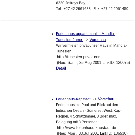
6330 Jeffreys Bay
Tel.: +27 42 2961688 Fax: +27 42 2961450
Ferienhaus-appartement in Mahdia-
->
Vorschau
Tunesien-frame
Wir vermieten privat unser Haus in Mahdia-
Tunesien.
http://tunesien-privat.com
(Neu: Sam , 25.Aug 2001 LinkID: 120075)
Detail
->
Vorschau
Ferienhaus-Kapstadt
Ferienhaus mit Pool und Blick auf den
Indischen Ozean - Somerset-West, Kap-
Region. 4 Schlafzimmer, 3 Bder, max.
Belegung mit 8 Personen
http://www.ferienhaus-kapstadt.de
(Neu: Mon , 30.Jul 2001 LinkID: 106536)