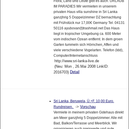
Flora, Land und Leute gibt es auch. URLAUB
IM PARADIES Wir vermieten in unserem
privaten Haus villa sunshine in Sri Lanka
ganzjhrig 5 Doppelzimmer DZ bernachtung
mit Frühstück nur 17,00€ Germany Tel. 04131
50116 ayubovan(t)trashmail.net Das Haus
liegt in tropischer Umgebung ca. 600 Meter
vom indischen Ozean entfernt. In dem groen
Garten tummeln sich Hörnchen, Affen und
viele verschiedene Vogelarten. Telefon (Idd),
Computer/Internetanschluss
http://www.sri-lanka-live.de
(Neu: Mon , 26.Mai 2008 LinkID:
Detail
2016703)
Sri Lanka, Beruwela, Ü.+F. 10,00 Euro.
->
Vorschau
Rundreisen.
Vermiete in meinem privaten Gstehaus direkt
am Meer ganzjhrig 5 Doppelzimmer. Alle mit
Bad, Balkon/Terrasse und Meerblick. Wir
organisieren auch preiswerte und gute