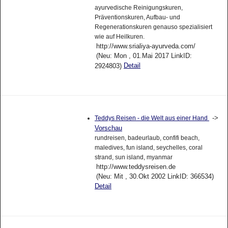
ayurvedische Reinigungskuren,
Präventionskuren, Aufbau- und
Regenerationskuren genauso spezialisiert
wie auf Heilkuren.
http://www.srialiya-ayurveda.com/
(Neu: Mon , 01.Mai 2017 LinkID:
Detail
2924803)
->
Teddys Reisen - die Welt aus einer Hand
Vorschau
rundreisen, badeurlaub, confifi beach,
maledives, fun island, seychelles, coral
strand, sun island, myanmar
http://www.teddysreisen.de
(Neu: Mit , 30.Okt 2002 LinkID: 366534)
Detail