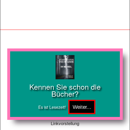
Kennen Sie schon die
Bücher?
Es ist Lesezeit!
Linkvorstellung