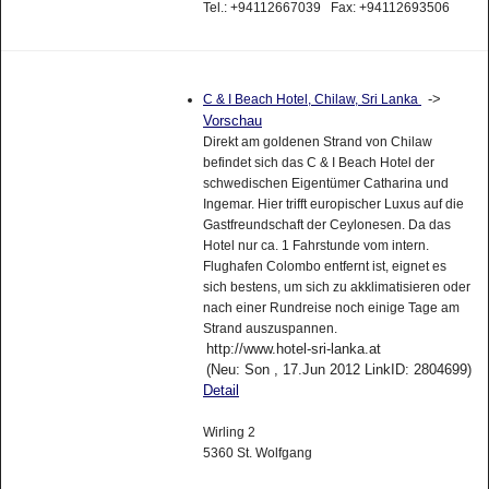
Tel.: +94112667039 Fax: +94112693506
->
C & I Beach Hotel, Chilaw, Sri Lanka
Vorschau
Direkt am goldenen Strand von Chilaw
befindet sich das C & I Beach Hotel der
schwedischen Eigentümer Catharina und
Ingemar. Hier trifft europischer Luxus auf die
Gastfreundschaft der Ceylonesen. Da das
Hotel nur ca. 1 Fahrstunde vom intern.
Flughafen Colombo entfernt ist, eignet es
sich bestens, um sich zu akklimatisieren oder
nach einer Rundreise noch einige Tage am
Strand auszuspannen.
http://www.hotel-sri-lanka.at
(Neu: Son , 17.Jun 2012 LinkID: 2804699)
Detail
Wirling 2
5360 St. Wolfgang