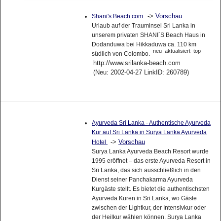
->
Vorschau
Shani's Beach.com
Urlaub auf der Trauminsel Sri Lanka in
unserem privaten SHANI´S Beach Haus in
Dodanduwa bei Hikkaduwa ca. 110 km
neu
aktualisiert
top
südlich von Colombo.
http://www.srilanka-beach.com
(Neu: 2002-04-27 LinkID: 260789)
Ayurveda Sri Lanka - Authentische Ayurveda
Kur auf Sri Lanka in Surya Lanka Ayurveda
->
Vorschau
Hotel
Surya Lanka Ayurveda Beach Resort wurde
1995 eröffnet – das erste Ayurveda Resort in
Sri Lanka, das sich ausschließlich in den
Dienst seiner Panchakarma Ayurveda
Kurgäste stellt. Es bietet die authentischsten
Ayurveda Kuren in Sri Lanka, wo Gäste
zwischen der Lightkur, der Intensivkur oder
der Heilkur wählen können. Surya Lanka