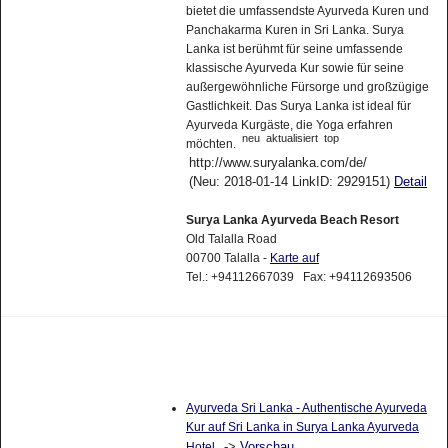
bietet die umfassendste Ayurveda Kuren und
Panchakarma Kuren in Sri Lanka. Surya
Lanka ist berühmt für seine umfassende
klassische Ayurveda Kur sowie für seine
außergewöhnliche Fürsorge und großzügige
Gastlichkeit. Das Surya Lanka ist ideal für
Ayurveda Kurgäste, die Yoga erfahren
neu
aktualisiert
top
möchten.
http://www.suryalanka.com/de/
(Neu: 2018-01-14 LinkID: 2929151)
Detail
Surya Lanka Ayurveda Beach Resort
Old Talalla Road
00700 Talalla -
Karte auf
Tel.: +94112667039 Fax: +94112693506
Ayurveda Sri Lanka - Authentische Ayurveda
Kur auf Sri Lanka in Surya Lanka Ayurveda
->
Vorschau
Hotel