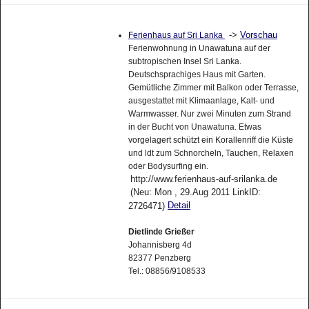
->
Vorschau
Ferienhaus auf Sri Lanka
Ferienwohnung in Unawatuna auf der
subtropischen Insel Sri Lanka.
Deutschsprachiges Haus mit Garten.
Gemütliche Zimmer mit Balkon oder Terrasse,
ausgestattet mit Klimaanlage, Kalt- und
Warmwasser. Nur zwei Minuten zum Strand
in der Bucht von Unawatuna. Etwas
vorgelagert schützt ein Korallenriff die Küste
und ldt zum Schnorcheln, Tauchen, Relaxen
oder Bodysurfing ein.
http://www.ferienhaus-auf-srilanka.de
(Neu: Mon , 29.Aug 2011 LinkID:
Detail
2726471)
Dietlinde Grießer
Johannisberg 4d
82377 Penzberg
Tel.: 08856/9108533