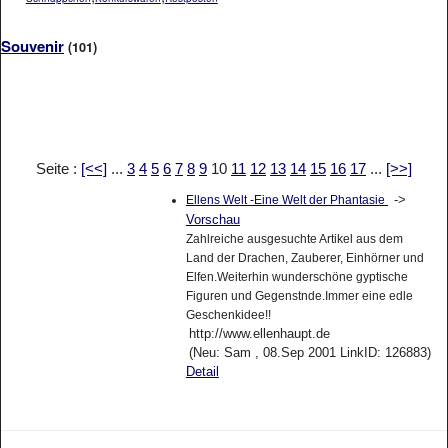
Souvenir
(101)
Seite :
[<<]
...
3
4
5
6
7
8
9
10
11
12
13
14
15
16
17
...
[>>]
->
Ellens Welt -Eine Welt der Phantasie
Vorschau
Zahlreiche ausgesuchte Artikel aus dem
Land der Drachen, Zauberer, Einhörner und
Elfen.Weiterhin wunderschöne gyptische
Figuren und Gegenstnde.Immer eine edle
Geschenkidee!!
http://www.ellenhaupt.de
(Neu: Sam , 08.Sep 2001 LinkID: 126883)
Detail