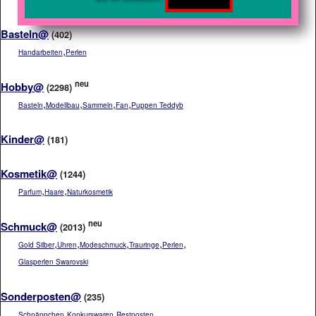
Basteln@
(402)
,
Handarbeiten
Perlen
neu
Hobby@
(2298)
,
,
,
,
Basteln
Modellbau
Sammeln
Fan
Puppen Teddyb
Kinder@
(181)
Kosmetik@
(1244)
,
,
Parfum
Haare
Naturkosmetik
neu
Schmuck@
(2013)
,
,
,
,
,
Gold Silber
Uhren
Modeschmuck
Trauringe
Perlen
Glasperlen Swarovski
Sonderposten@
(235)
,
,
Schnäppchen
Konkurswaren
Restposten