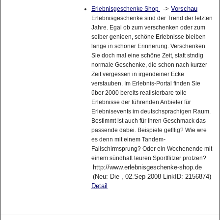
->
Vorschau
Erlebnisgeschenke Shop
Erlebnisgeschenke sind der Trend der letzten
Jahre. Egal ob zum verschenken oder zum
selber genieen, schöne Erlebnisse bleiben
lange in schöner Erinnerung. Verschenken
Sie doch mal eine schöne Zeit, statt stndig
normale Geschenke, die schon nach kurzer
Zeit vergessen in irgendeiner Ecke
verstauben. Im Erlebnis-Portal finden Sie
über 2000 bereits realisierbare tolle
Erlebnisse der führenden Anbieter für
Erlebnisevents im deutschsprachigen Raum.
Bestimmt ist auch für Ihren Geschmack das
passende dabei. Beispiele gefllig? Wie wre
es denn mit einem Tandem-
Fallschirmsprung? Oder ein Wochenende mit
einem sündhaft teuren Sportflitzer protzen?
http://www.erlebnisgeschenke-shop.de
(Neu: Die , 02.Sep 2008 LinkID: 2156874)
Detail