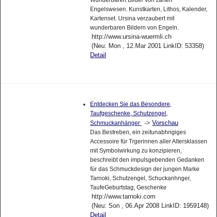
Engelswesen. Kunstkarten, Lithos, Kalender,
Kartenset. Ursina verzaubert mit
wunderbaren Bildern von Engeln.
http://www.ursina-wuermli.ch
(Neu: Mon , 12.Mar 2001 LinkID: 53358)
Detail
Entdecken Sie das Besondere,
Taufgeschenke, Schutzengel,
->
Vorschau
Schmuckanhänger
Das Bestreben, ein zeitunabhngiges
Accessoire für Trgerinnen aller Altersklassen
mit Symbolwirkung zu konzipieren,
beschreibt den impulsgebenden Gedanken
für das Schmuckdesign der jungen Marke
Tarnoki, Schutzengel, Schuckanhnger,
TaufeGeburtstag, Geschenke
http://www.tarnoki.com
(Neu: Son , 06.Apr 2008 LinkID: 1959148)
Detail