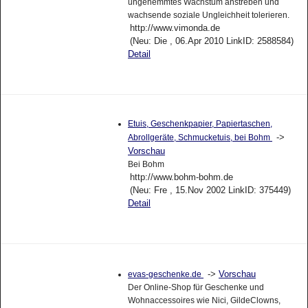
ungehemmtes Wachstum anstreben und
wachsende soziale Ungleichheit tolerieren.
http://www.vimonda.de
(Neu: Die , 06.Apr 2010 LinkID: 2588584)
Detail
Etuis, Geschenkpapier, Papiertaschen,
->
Abrollgeräte, Schmucketuis, bei Bohm
Vorschau
Bei Bohm
http://www.bohm-bohm.de
(Neu: Fre , 15.Nov 2002 LinkID: 375449)
Detail
->
Vorschau
evas-geschenke.de
Der Online-Shop für Geschenke und
Wohnaccessoires wie Nici, GildeClowns,