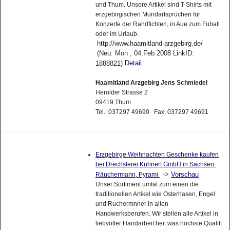
und Thum. Unsere Artikel sind T-Shirts mit
erzgebirgischen Mundartsprüchen für
Konzerte der Randfichten, in Aue zum Fuball
oder im Urlaub.
http://www.haamitland-arzgebirg.de/
(Neu: Mon , 04.Feb 2008 LinkID:
Detail
1888821)
Haamitland Arzgebirg Jens Schmiedel
Herolder Strasse 2
09419 Thum
Tel.: 037297 49690 Fax: 037297 49691
Erzgebirge Weihnachten Geschenke kaufen
bei Drechslerei Kuhnert GmbH in Sachsen.
->
Vorschau
Räuchermann, Pyrami
Unser Sortiment umfat zum einen die
traditionellen Artikel wie Osterhasen, Engel
und Ruchermnner in allen
Handwerksberufen. Wir stellen alle Artikel in
liebvoller Handarbeit her, was höchste Qualitt