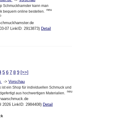
ster.de
op Schmuckhamster kann man
neu
 bequem online bestellen.
p
.schmuckhamster.de
03-07 LinkID: 2913873)
Detail
4
5
6
7
8
9
[>>]
->
Vorschau
k
ist ein Shop für individuellen Schmuck und
neu
gefertigt aus hochwertigen Materialien.
rhaarschmuck.de
ul 2026 LinkID: 2984408)
Detail
ck