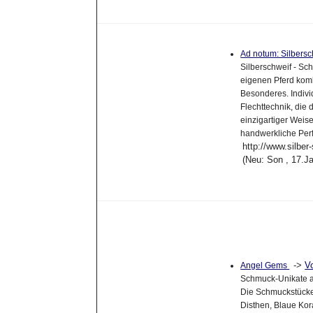
Ad notum: Silbers
Silberschweif - Sc
eigenen Pferd kombi
Besonderes. Indiv
Flechttechnik, die
einzigartiger Weise
handwerkliche Per
http://www.silber
(Neu: Son , 17.J
->
V
Angel Gems
Schmuck-Unikate aus
Die Schmuckstücke
Disthen, Blaue Kora