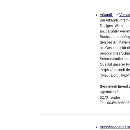
->
Vorsc
Arkandi
Bei Arkandi, Ihrem
Designs. Wir biete
an, darunter Perle
Buchstabenanhänge
den besten Material
als Geschenk für e
persönliches Schmu
Schmuckkollektion 
Qualität unserer P
https://arkandi.de
(Neu: Don , 04.M
Synnejysk Invest
agertoften 6
6270 Tønder
Tel.: 00459386095
Armbänder aus Silik