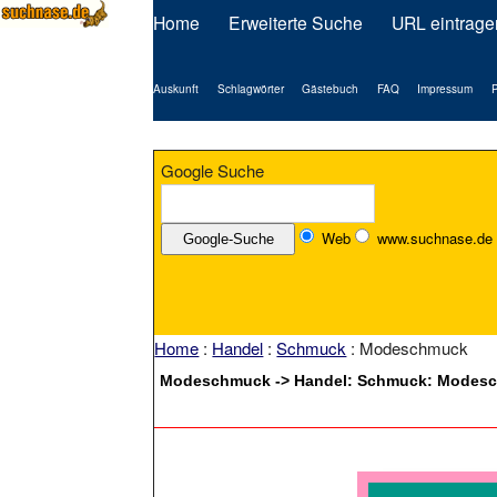
Home
Erweiterte Suche
URL eintrage
Auskunft
Schlagwörter
Gästebuch
FAQ
Impressum
P
Google Suche
Web
www.suchnase.de
Home
:
Handel
:
Schmuck
: Modeschmuck
Modeschmuck -> Handel: Schmuck: Modes