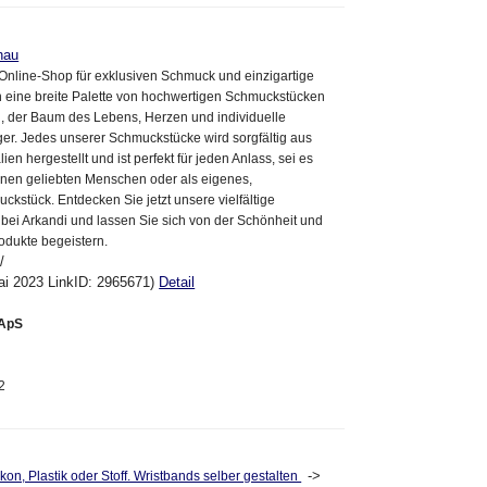
hau
 Online-Shop für exklusiven Schmuck und einzigartige
n eine breite Palette von hochwertigen Schmuckstücken
n, der Baum des Lebens, Herzen und individuelle
r. Jedes unserer Schmuckstücke wird sorgfältig aus
ien hergestellt und ist perfekt für jeden Anlass, sei es
inen geliebten Menschen oder als eigenes,
ckstück. Entdecken Sie jetzt unsere vielfältige
bei Arkandi und lassen Sie sich von der Schönheit und
rodukte begeistern.
/
ai 2023 LinkID: 2965671)
Detail
 ApS
2
->
on, Plastik oder Stoff. Wristbands selber gestalten