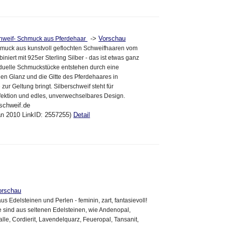
->
Vorschau
chweif- Schmuck aus Pferdehaar
hmuck aus kunstvoll geflochten Schweifhaaren vom
niert mit 925er Sterling Silber - das ist etwas ganz
iduelle Schmuckstücke entstehen durch eine
 den Glanz und die Gltte des Pferdehaares in
 zur Geltung bringt. Silberschweif steht für
fektion und edles, unverwechselbares Design.
-schweif.de
an 2010 LinkID: 2557255)
Detail
orschau
 Edelsteinen und Perlen - feminin, zart, fantasievoll!
 sind aus seltenen Edelsteinen, wie Andenopal,
lle, Cordierit, Lavendelquarz, Feueropal, Tansanit,