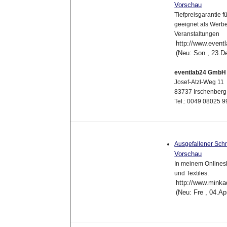
Vorschau
Tiefpreisgarantie 
geeignet als Werbea
Veranstaltungen
http://www.event
(Neu: Son , 23.D
eventlab24 GmbH
Josef-Atzl-Weg 11
83737 Irschenberg
Tel.: 0049 08025 
Ausgefallener Schm
Vorschau
In meinem Onlines
und Textiles.
http://www.minka
(Neu: Fre , 04.A