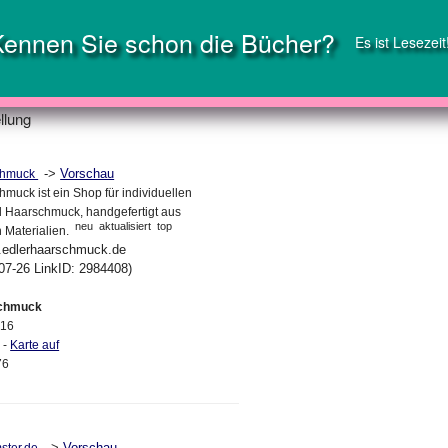
Kennen Sie schon die Bücher?
Es ist Lesezeit
llung
->
Vorschau
chmuck
muck ist ein Shop für individuellen
 Haarschmuck, handgefertigt aus
neu
aktualisiert
top
 Materialien.
w.edlerhaarschmuck.de
07-26 LinkID: 2984408)
schmuck
 16
 -
Karte auf
76
->
Vorschau