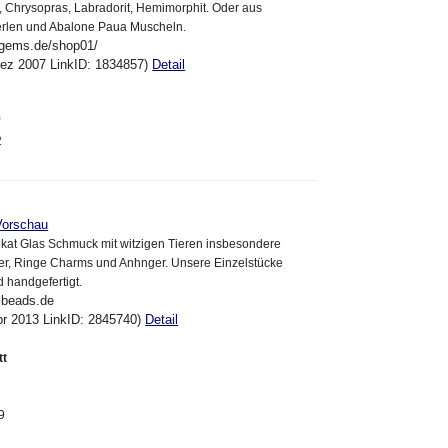
t, Chrysopras, Labradorit, Hemimorphit. Oder aus
rlen und Abalone Paua Muscheln.
-gems.de/shop01/
Dez 2007 LinkID: 1834857)
Detail
f
2
Vorschau
ikat Glas Schmuck mit witzigen Tieren insbesondere
ker, Ringe Charms und Anhnger. Unsere Einzelstücke
d handgefertigt.
lbeads.de
pr 2013 LinkID: 2845740)
Detail
tt
9