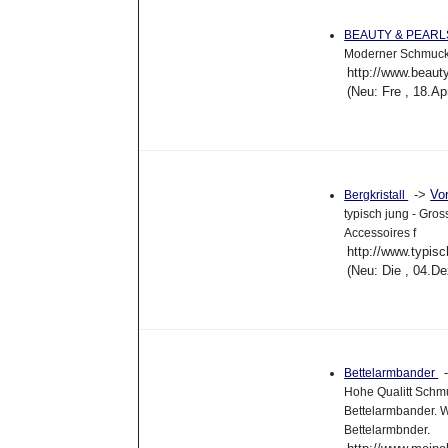
BEAUTY & PEAR
Moderner Schmuck 
http://www.beaut
(Neu: Fre , 18.A
->
Vo
Bergkristall
typisch jung - Gro
Accessoires f
http://www.typisc
(Neu: Die , 04.D
Bettelarmbander
Hohe Qualitt Schm
Bettelarmbander. W
Bettelarmbnder.