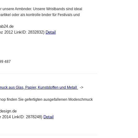
für unsere Armbnder. Unsere Wristbands sind ideal
rtikel oder als kontrolle bnder für Festivals und
lab24.de
ez 2012 LinkID: 2832832)
Detail
999 487
->
uck aus Glas, Papier, Kunststoffen und Metall
hop finden Sie gefertigten ausgefallenen Modeschmuck
design.de
pr 2014 LinkID: 2878248)
Detail