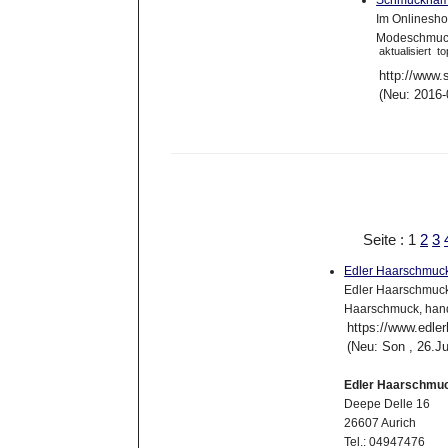
Schmuckham
Im Onlinesh
Modeschmuck
aktualisiert
to
http://www
(Neu: 2016-
Seite : 1
2
3
Edler Haarschmuc
Edler Haarschmuck 
Haarschmuck, hand
https://www.edle
(Neu: Son , 26.J
Edler Haarschmu
Deepe Delle 16
26607 Aurich
Tel.: 04947476