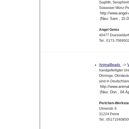
Sugilith, Seraphini
Süwasser Münz-Pe
http://www.angel
(Neu: Sam , 15.
Angel Gems
40477 Duesseldor
Tel.: 0173-706950
->
AnimalBeads
handgefertigter Un
Ohrringe, Ohrstec
sind in Deutschlan
http://www.anima
(Neu: Don , 04.A
Perlchen-Werksta
Ulmenstr. 6
31224 Peine
Tel.: 05171540850