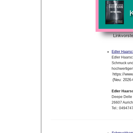
Linkvorste
Edler Haars
Edler Haarsch
Schmuck und
hochwertigen
https://ww
(Neu: 2026-
Edler Haar
Deepe Delle
26607 Aurich
Tel.: 049474