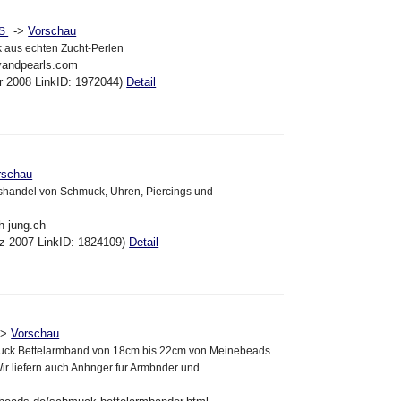
->
Vorschau
LS
aus echten Zucht-Perlen
yandpearls.com
pr 2008 LinkID: 1972044)
Detail
rschau
sshandel von Schmuck, Uhren, Piercings und
h-jung.ch
ez 2007 LinkID: 1824109)
Detail
->
Vorschau
uck Bettelarmband von 18cm bis 22cm von Meinebeads
ir liefern auch Anhnger fur Armbnder und