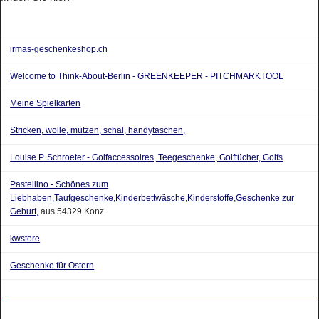
irmas-geschenkeshop.ch
Welcome to Think-About-Berlin - GREENKEEPER - PITCHMARKTOOL
Meine Spielkarten
Stricken, wolle, mützen, schal, handytaschen,
Louise P. Schroeter - Golfaccessoires, Teegeschenke, Golftücher, Golfs
Pastellino - Schönes zum
Liebhaben,Taufgeschenke,Kinderbettwäsche,Kinderstoffe,Geschenke zur
Geburt,
aus 54329 Konz
kwstore
Geschenke für Ostern