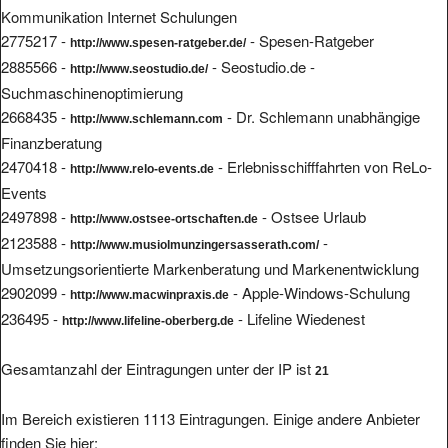
Kommunikation Internet Schulungen
2775217 -
- Spesen-Ratgeber
http://www.spesen-ratgeber.de/
2885566 -
- Seostudio.de -
http://www.seostudio.de/
Suchmaschinenoptimierung
2668435 -
- Dr. Schlemann unabhängige
http://www.schlemann.com
Finanzberatung
2470418 -
- Erlebnisschifffahrten von ReLo-
http://www.relo-events.de
Events
2497898 -
- Ostsee Urlaub
http://www.ostsee-ortschaften.de
2123588 -
-
http://www.musiolmunzingersasserath.com/
Umsetzungsorientierte Markenberatung und Markenentwicklung
2902099 -
- Apple-Windows-Schulung
http://www.macwinpraxis.de
236495 -
- Lifeline Wiedenest
http://www.lifeline-oberberg.de
Gesamtanzahl der Eintragungen unter der IP ist
21
Im Bereich existieren 1113 Eintragungen. Einige andere Anbieter
finden Sie hier: