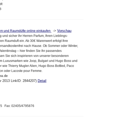
dt
8
->
Vorschau
fum und Raumdüfte online einkaufen
g und sicher Ihr Herren Parfum, Ihren Lieblings-
en Raumduft ein. Ab 30€ Warenwert erfolgt Ihre
versandkostenfrei nach Hause. Ob Sommer oder Winter,
alentinstag – hier finden Sie Ihr passendes
en Sie sich inspirieren von unserer besonderen
m Luxusmarken wie Joop, Bulgari und Hugo Boss und
r wie Thierry Mugler Alien, Hugo Boss Bottled, Paco
on oder Lacoste pour Femme.
ea.de
ar 2013 LinkID: 2844207)
Detail
875 Fax: 02405/4795876