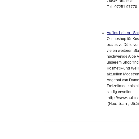
76646 Bruchsal
Tel.: 07251 97770
Auf ins Leben - S
Onlineshop für Kos
exclusive Düfte von
vielen weiteren St
hochwertige Aloe V
unserem Shop find
Kosmetik-und Well
aktuellen Modetren
Angebot von Dame
Freizeitmode bis h
stndig erweitert.
http://www.auf-in
(Neu: Sam , 06.S