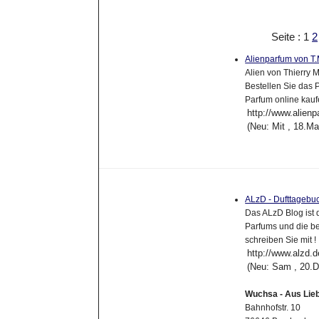
Seite : 1
2
Alienparfum von T
Alien von Thierry 
Bestellen Sie das P
Parfum online kauf
http://www.alien
(Neu: Mit , 18.M
ALzD - Dufttagebu
Das ALzD Blog ist 
Parfums und die be
schreiben Sie mit !
http://www.alzd.d
(Neu: Sam , 20.
Wuchsa - Aus Lie
Bahnhofstr. 10