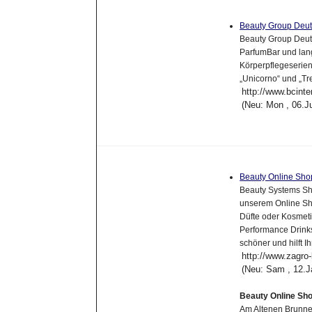
Beauty Group Deu
Beauty Group Deuts
ParfumBar und lang
Körperpflegeserien
„Unicorno“ und „Tre
http://www.bcinte
(Neu: Mon , 06.J
Beauty Online Sh
Beauty Systems Sho
unserem Online Sho
Düfte oder Kosmeti
Performance Drink
schöner und hilft I
http://www.zagro-
(Neu: Sam , 12.J
Beauty Online Sh
Am Altenen Brunne