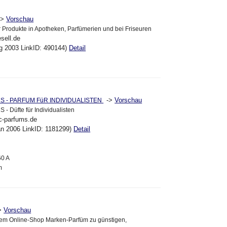
->
Vorschau
 Produkte in Apotheken, Parfümerien und bei Friseuren
sell.de
ug 2003 LinkID: 490144)
Detail
->
Vorschau
S - PARFUM FüR INDIVIDUALISTEN
 Düfte für Individualisten
ic-parfums.de
an 2006 LinkID: 1181299)
Detail
60 A
m
>
Vorschau
erem Online-Shop Marken-Parfüm zu günstigen,