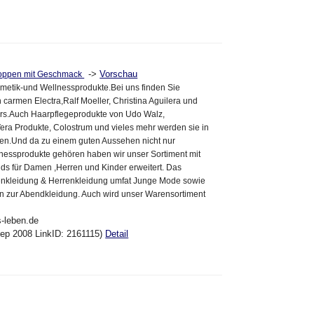
->
Vorschau
hoppen mit Geschmack
metik-und Wellnessprodukte.Bei uns finden Sie
 carmen Electra,Ralf Moeller, Christina Aguilera und
ars.Auch Haarpflegeprodukte von Udo Walz,
era Produkte, Colostrum und vieles mehr werden sie in
en.Und da zu einem guten Aussehen nicht nur
nessprodukte gehören haben wir unser Sortiment mit
ds für Damen ,Herren und Kinder erweitert. Das
nkleidung & Herrenkleidung umfat Junge Mode sowie
in zur Abendkleidung. Auch wird unser Warensortiment
s-leben.de
ep 2008 LinkID: 2161115)
Detail