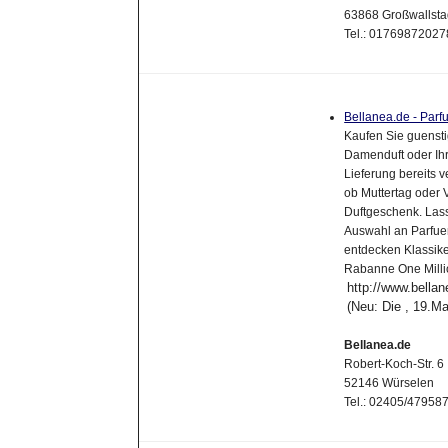
63868 Großwallsta
Tel.: 01769872027
Bellanea.de - Par
Kaufen Sie guensti
Damenduft oder Ihr
Lieferung bereits 
ob Muttertag oder V
Duftgeschenk. Lass
Auswahl an Parfue
entdecken Klassike
Rabanne One Milli
http://www.bellan
(Neu: Die , 19.M
Bellanea.de
Robert-Koch-Str. 6
52146 Würselen
Tel.: 02405/4795