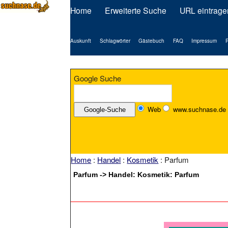
Home
Erweiterte Suche
URL eintrage
Auskunft
Schlagwörter
Gästebuch
FAQ
Impressum
P
Google Suche
Web
www.suchnase.de
Home
:
Handel
:
Kosmetik
: Parfum
Parfum -> Handel: Kosmetik: Parfum