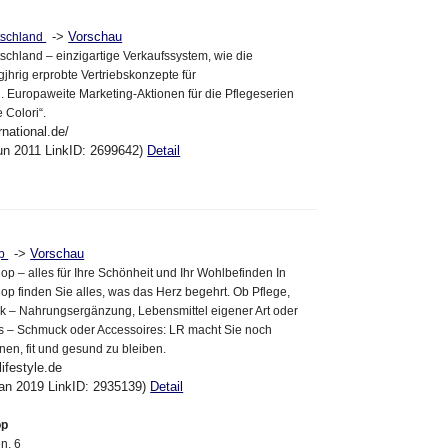
->
Vorschau
tschland
chland – einzigartige Verkaufssystem, wie die
jhrig erprobte Vertriebskonzepte für
. Europaweite Marketing-Aktionen für die Pflegeserien
 Colori“.
rnational.de/
un 2011 LinkID: 2699642)
Detail
->
Vorschau
op
p – alles für Ihre Schönheit und Ihr Wohlbefinden In
p finden Sie alles, was das Herz begehrt. Ob Pflege,
k – Nahrungsergänzung, Lebensmittel eigener Art oder
s – Schmuck oder Accessoires: LR macht Sie noch
hnen, fit und gesund zu bleiben.
lifestyle.de
an 2019 LinkID: 2935139)
Detail
op
n, 6