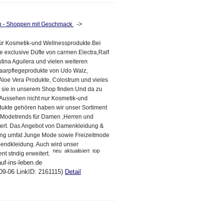
->
en - Shoppen mit Geschmack
ür Kosmetik-und Wellnessprodukte.Bei
e exclusive Düfte von carmen Electra,Ralf
stina Aguilera und vielen weiteren
aarpflegeprodukte von Udo Walz,
Aloe Vera Produkte, Colostrum und vieles
sie in unserem Shop finden.Und da zu
Aussehen nicht nur Kosmetik-und
ukte gehören haben wir unser Sortiment
n Modetrends für Damen ,Herren und
tert. Das Angebot von Damenkleidung &
ng umfat Junge Mode sowie Freizeitmode
Abendkleidung. Auch wird unser
neu
aktualisiert
top
nt stndig erweitert.
auf-ins-leben.de
09-06 LinkID: 2161115)
Detail