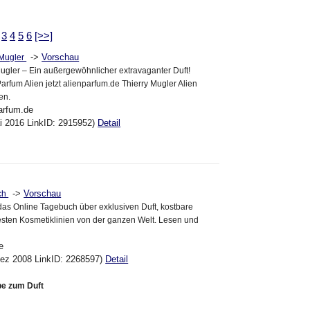
3
4
5
6
[>>]
->
Vorschau
.Mugler
Mugler – Ein außergewöhnlicher extravaganter Duft!
arfum Alien jetzt alienparfum.de Thierry Mugler Alien
en.
parfum.de
ai 2016 LinkID: 2915952)
Detail
->
Vorschau
ch
das Online Tagebuch über exklusiven Duft, kostbare
sten Kosmetiklinien von der ganzen Welt. Lesen und
e
Dez 2008 LinkID: 2268597)
Detail
be zum Duft