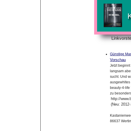
Linkvorste
Günstige Mar
Vorschau
Jetzt beginnt
langsam abe
sucht. Und wa
ausgewhltes 
beauty-4-lif
zu besonders
http://www.b
(Neu: 2012-
Kastanienwe
86637 Werti