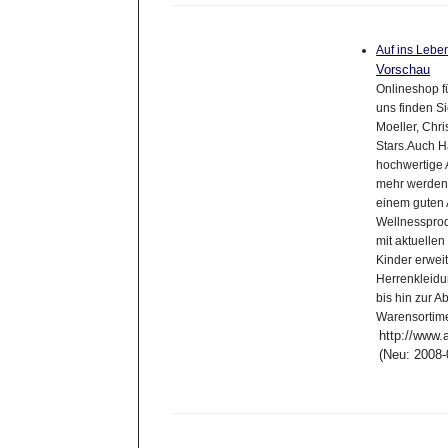
Auf ins Leb
Vorschau
Onlineshop f
uns finden Si
Moeller, Chri
Stars.Auch H
hochwertige 
mehr werden 
einem guten 
Wellnessprod
mit aktuelle
Kinder erwei
Herrenkleidu
bis hin zur 
Warensortime
http://www.
(Neu: 2008-