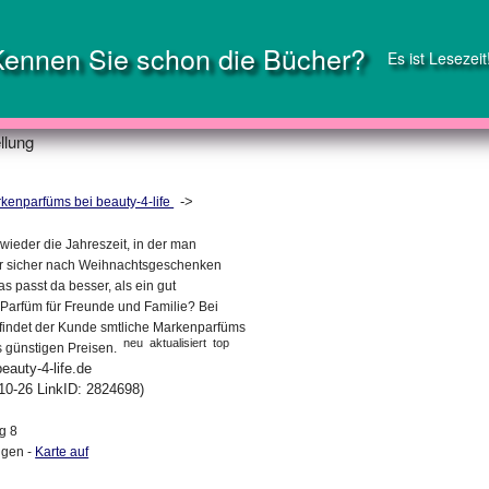
Kennen Sie schon die Bücher?
Es ist Lesezeit
llung
->
kenparfüms bei beauty-4-life
 wieder die Jahreszeit, in der man
r sicher nach Weihnachtsgeschenken
s passt da besser, als ein gut
Parfüm für Freunde und Familie? Bei
e findet der Kunde smtliche Markenparfüms
neu
aktualisiert
top
 günstigen Preisen.
eauty-4-life.de
10-26 LinkID: 2824698)
g 8
ngen -
Karte auf