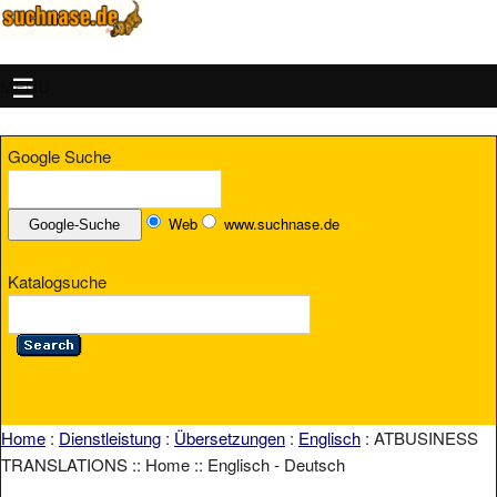
MENU
Google Suche
Web
www.suchnase.de
Katalogsuche
Home
:
Dienstleistung
:
Übersetzungen
:
Englisch
: ATBUSINESS
TRANSLATIONS :: Home :: Englisch - Deutsch