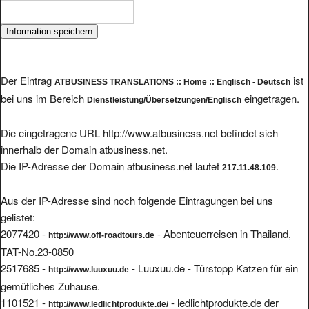
Der Eintrag
ist
ATBUSINESS TRANSLATIONS :: Home :: Englisch - Deutsch
bei uns im Bereich
eingetragen.
Dienstleistung/Übersetzungen/Englisch
Die eingetragene URL http://www.atbusiness.net befindet sich
innerhalb der Domain atbusiness.net.
Die IP-Adresse der Domain atbusiness.net lautet
.
217.11.48.109
Aus der IP-Adresse sind noch folgende Eintragungen bei uns
gelistet:
2077420 -
- Abenteuerreisen in Thailand,
http://www.off-roadtours.de
TAT-No.23-0850
2517685 -
- Luuxuu.de - Türstopp Katzen für ein
http://www.luuxuu.de
gemütliches Zuhause.
1101521 -
- ledlichtprodukte.de der
http://www.ledlichtprodukte.de/
Onlineshop von CJ-Light GmbH : Lampen und Leuchten Licht und