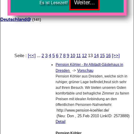
Es ist Lesezeit!
Deutschland@
(141)
Seite :
[<<]
...
2
3
4
5
6
7
8
9
10
11
12
13
14
15
16
[>>]
Pension Köhler - Ihr Altstadt-Gästehaus in
->
Vorschau
Dresden
Pension Köhler aus Dresden, welche sich in
ruhiger, grüner Lage befindet,freut sich sehr
auf Ihren Besuch. Wir bieten unseren Gsten
komfortable und behagliche Zimmer zu fairen
Preisen mit idealer Anbindung an den
öffentlichen Personen-Nahverkehr.
http://www.pension-koehler.de/
(Neu: Don , 25.Feb 2010 LinkID: 2573889)
Detail
Pension Köhler