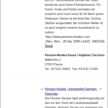
sich in 7 verschiedene Zimmer auf. Dazu
besitzt sie auch einen Frühstücksraum. Für
Feiern, Feste und Partys vermieten wir
zustzlich auch noch einen für 40 Mann groen
Partyraum. Dieser ist mit einer Bar, Tischen,
Stühlen ausgestattet. Bei schönem Wetter ist
es auch möglich unseren Auenbereich zu
nutzen.
http://www.pension-monika.com
(Neu: Mon , 28.Apr 2008 LinkID: 1983104)
Detail
Pension-Monika Pausa / Vogtland / Sachsen
Mittelhöhe 2
07952 Pausa
Tel.: 037432 20863 Fax: 037432 21590
->
Pension Neuber - Kesselsdorf-Sachsen
Vorschau
Die Pension Neuber liget verkehrsgünstig vor
den vor den Toren der Landeshauptstadt
Dresden. Wohnen Sie bei uns preiswert und