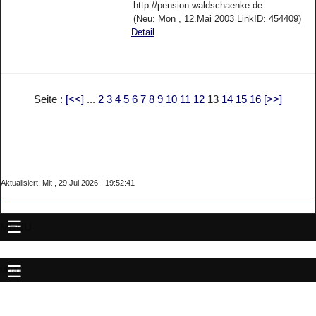
http://pension-waldschaenke.de
(Neu: Mon , 12.Mai 2003 LinkID: 454409)
Detail
Seite :
[<<]
...
2
3
4
5
6
7
8
9
10
11
12
13
14
15
16
[>>]
Aktualisiert: Mit , 29.Jul 2026 - 19:52:41
MENU
MENU