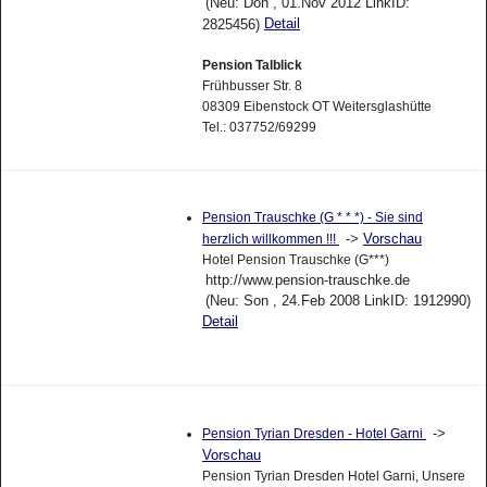
(Neu: Don , 01.Nov 2012 LinkID:
Detail
2825456)
Pension Talblick
Frühbusser Str. 8
08309 Eibenstock OT Weitersglashütte
Tel.: 037752/69299
Pension Trauschke (G * * *) - Sie sind
->
Vorschau
herzlich willkommen !!!
Hotel Pension Trauschke (G***)
http://www.pension-trauschke.de
(Neu: Son , 24.Feb 2008 LinkID: 1912990)
Detail
->
Pension Tyrian Dresden - Hotel Garni
Vorschau
Pension Tyrian Dresden Hotel Garni, Unsere