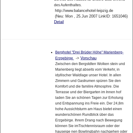
des Aufenthaltes.
http://www.balancehotel-leipzig.de
(Neu: Mon , 25.Jun 2007 LinkID: 1651046)
Detail
Berghotel "Drei Brüder Höhe" Marienberg-
->
Vorschau
Erzgebirge
Zwischen den Bergstdten Wolken stein und
Marienberg liegt abseits vom Verkehr, in
idyllischer Waldlage unser Hotel. In allen
Zimmern und Gastrumen spüren Sie den
Komfort und die familire Atmosphre. Die
Terrasse und der Biergarten im Innen hof
laden Sie an schönen Tagen zur Erholung
und Entspannung ins Freie ein. Der 24,8m
hohe Aussichtsturm am Haus bietet einen
wunderschönen Rundblick über das
Erzgebirge. Ihrem Drang nach Bewegung
können Sie imTischtennisraum oder der
hauseige nen Bowlingbahn nachgehen oder