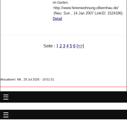
im Garten.
http://www.ferienwohnung-olbernhau.de/
(Neu: Son , 14.Jan 2007 LinkID: 1524186)
Detail
Seite : 1
2
3
4
5
6
[>>]
Aktualisiert: Mit , 29.Jul 2026 - 19:51:51
MENU
MENU