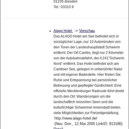
01235 dresden
Tel.: 03310 9
->
Vorschau
Alago Hotel
Das ALAGO Hotel am See befindet sich in
vorzüglicher Lage, nur 10 Autominuten von
den Toren der Landeshauptstadt Schwerin
entfernt. Der Ort Cambs, liegt nur 2 Kilometer
von der Autobahnabfahrt, der A 241”Schwerin
Nord” entfernt. Das Hotel befindet sich am
Cambser See, gelegen in unberührter Natur
und mit eigener Badestelle. Hier finden Sie
Ruhe und Entspannung bei persönlicher
Betreuung und gepflegter Gastlichkeit. Eine
offizielle Mecklenburger Radroute führt direkt
durch den Ort. Wanderungen um die
landschaftlich reizvollen Seen und die
kulturtrchtige Schweriner Innenstadt bieten
viele Möglichkeiten zur Freizeitgestaltung.
http://www.alago-hotel.de/
(Neu: Don , 12.Mai 2005 LinkID: 913186)