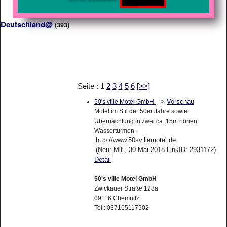
Deutschland@
(393)
Seite : 1
2
3
4
5
6
[>>]
->
Vorschau
50's ville Motel GmbH
Motel im Stil der 50er Jahre sowie
Übernachtung in zwei ca. 15m hohen
Wassertürmen.
http://www.50svillemotel.de
(Neu: Mit , 30.Mai 2018 LinkID: 2931172)
Detail
50's ville Motel GmbH
Zwickauer Straße 128a
09116 Chemnitz
Tel.: 037165117502