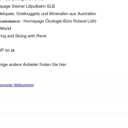
page Steiner Liliputbahn SLB
elopale, Goldnuggets und Mineralien aus Australien
- Homepage Ökologie-Büro Roland Lüthi
i.oekobuero/
World
ving and Skiing with René
IP ist
16
nige andere Anbieter finden Sie hier:
sportal: Willkommen!