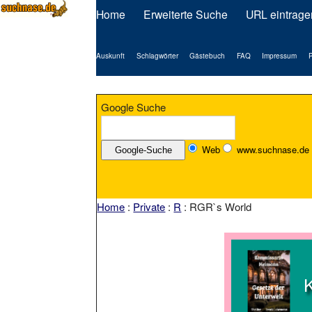
Home
Erweiterte Suche
URL eintrage
Auskunft
Schlagwörter
Gästebuch
FAQ
Impressum
P
Google Suche
Web
www.suchnase.de
Home
:
Private
:
R
: RGR`s World