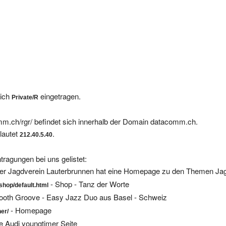
eich
eingetragen.
Private/R
m.ch/rgr/ befindet sich innerhalb der Domain datacomm.ch.
lautet
.
212.40.5.40
tragungen bei uns gelistet:
er Jagdverein Lauterbrunnen hat eine Homepage zu den Themen Jag
- Shop - Tanz der Worte
shop/default.html
oth Groove - Easy Jazz Duo aus Basel - Schweiz
- Homepage
er/
e Audi youngtimer Seite