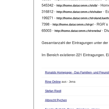
545342 -
- Home
http://home.datacomm.ch/slb/
316812 -
- Ed
http://home.datacomm.ch/shuber
199271 -
http://home.datacomm.ch/roland.lueth
7398 -
- RGR`s 
http://home.datacomm.ch/rgr/
65003 -
- Di
http://home.datacomm.ch/renebu/
Gesamtanzahl der Eintragungen unter der 
Im Bereich existieren 221 Eintragungen. Ei
Ronalds Homepage - Das Familien- und Freunde
Rine Online
aus - Jena
Stefan Riedl
Albrecht Rychen
Familie Detlef A. Rose - Nürnberg - Home