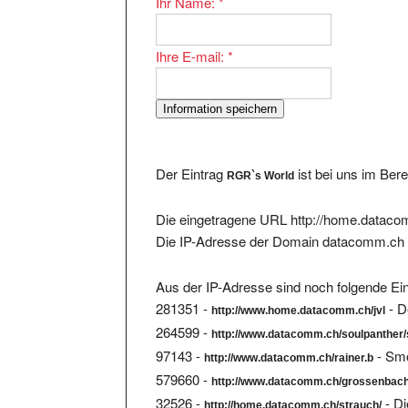
Ihre E-mail:
*
Der Eintrag
ist bei uns im Ber
RGR`s World
Die eingetragene URL http://home.datacom
Die IP-Adresse der Domain datacomm.ch 
Aus der IP-Adresse sind noch folgende Ein
281351 -
- D
http://www.home.datacomm.ch/jvl
264599 -
http://www.datacomm.ch/soulpanther/
97143 -
- Smo
http://www.datacomm.ch/rainer.b
579660 -
http://www.datacomm.ch/grossenbach
32526 -
- Di
http://home.datacomm.ch/strauch/