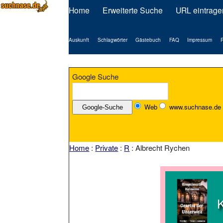
Home
Erweiterte Suche
URL eintrage
Auskunft
Schlagwörter
Gästebuch
FAQ
Impressum
P
Google Suche
Web
www.suchnase.de
Home
:
Private
:
R
: Albrecht Rychen