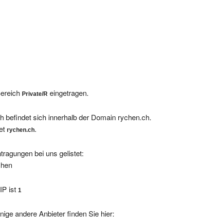
Bereich
eingetragen.
Private/R
h befindet sich innerhalb der Domain rychen.ch.
tet
.
rychen.ch
tragungen bei uns gelistet:
chen
IP ist
1
nige andere Anbieter finden Sie hier: