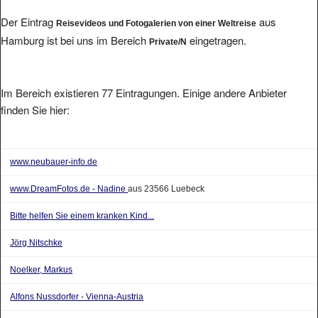
Der Eintrag
aus
Reisevideos und Fotogalerien von einer Weltreise
Hamburg ist bei uns im Bereich
eingetragen.
Private/N
Im Bereich existieren 77 Eintragungen. Einige andere Anbieter
finden Sie hier:
www.neubauer-info.de
www.DreamFotos.de - Nadine
aus 23566 Luebeck
Bitte helfen Sie einem kranken Kind...
Jörg Nitschke
Noelker, Markus
Alfons Nussdorfer - Vienna-Austria
Willkommen bei ANO-Webservice!