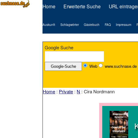
Home
Erweiterte Suche
URL eintrage
Auskunft
Schlagwörter
Gästebuch
FAQ
Impressum
P
Google Suche
Web
www.suchnase.de
Home
:
Private
:
N
: Cira Nordmann