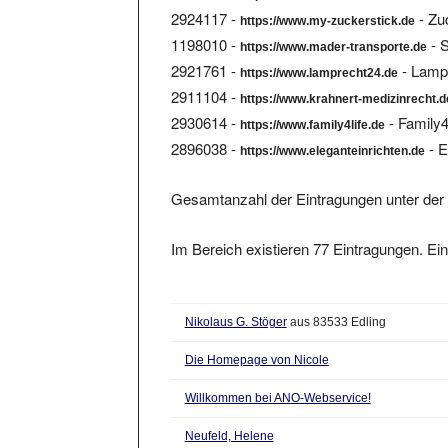
https://www.my-zuckerstick.de
1198010 -
- S
https://www.mader-transporte.de
2921761 -
- Lamp
https://www.lamprecht24.de
2911104 -
https://www.krahnert-medizinrecht.d
2930614 -
- Family4
https://www.family4life.de
2896038 -
- E
https://www.eleganteinrichten.de
Gesamtanzahl der Eintragungen unter der 
Im Bereich existieren 77 Eintragungen. Ein
Nikolaus G. Stöger
aus 83533 Edling
Die Homepage von Nicole
Willkommen bei ANO-Webservice!
Neufeld, Helene