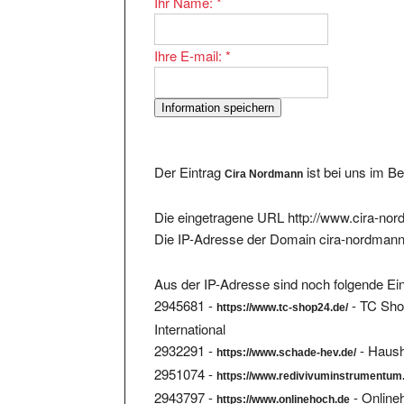
Ihre E-mail:
*
Der Eintrag
ist bei uns im B
Cira Nordmann
Die eingetragene URL http://www.cira-nor
Die IP-Adresse der Domain cira-nordmann
Aus der IP-Adresse sind noch folgende Ein
2945681 -
- TC Shop
https://www.tc-shop24.de/
International
2932291 -
- Haush
https://www.schade-hev.de/
2951074 -
https://www.redivivuminstrumentum
2943797 -
- Online
https://www.onlinehoch.de
2924117 -
- Zu