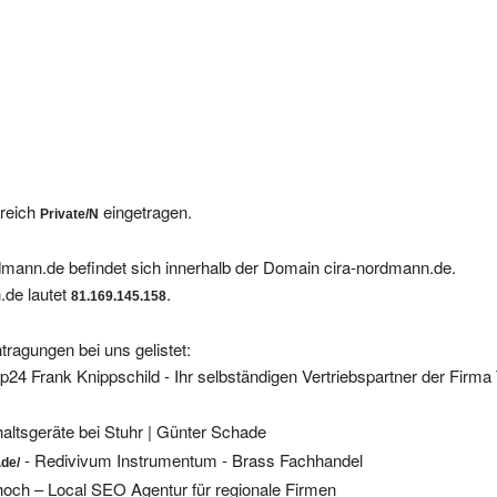
ereich
eingetragen.
Private/N
dmann.de befindet sich innerhalb der Domain cira-nordmann.de.
.de lautet
.
81.169.145.158
tragungen bei uns gelistet:
24 Frank Knippschild - Ihr selbständigen Vertriebspartner der Firm
altsgeräte bei Stuhr | Günter Schade
- Redivivum Instrumentum - Brass Fachhandel
.de/
hoch – Local SEO Agentur für regionale Firmen
ckersticks mit Firmenlogo