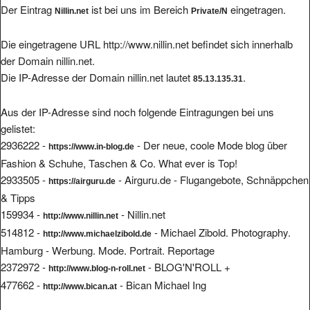
Der Eintrag
ist bei uns im Bereich
eingetragen.
Nillin.net
Private/N
Die eingetragene URL http://www.nillin.net befindet sich innerhalb
der Domain nillin.net.
Die IP-Adresse der Domain nillin.net lautet
.
85.13.135.31
Aus der IP-Adresse sind noch folgende Eintragungen bei uns
gelistet:
2936222 -
- Der neue, coole Mode blog über
https://www.in-blog.de
Fashion & Schuhe, Taschen & Co. What ever is Top!
2933505 -
- Airguru.de - Flugangebote, Schnäppchen
https://airguru.de
& Tipps
159934 -
- Nillin.net
http://www.nillin.net
514812 -
- Michael Zibold. Photography.
http://www.michaelzibold.de
Hamburg - Werbung. Mode. Portrait. Reportage
2372972 -
- BLOG'N'ROLL +
http://www.blog-n-roll.net
477662 -
- Bican Michael Ing
http://www.bican.at