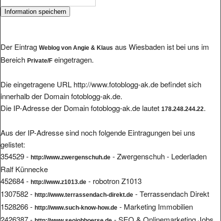
Der Eintrag
aus Wiesbaden ist bei uns im
Weblog von Angie & Klaus
Bereich
eingetragen.
Private/F
Die eingetragene URL http://www.fotoblogg-ak.de befindet sich
innerhalb der Domain fotoblogg-ak.de.
Die IP-Adresse der Domain fotoblogg-ak.de lautet
.
178.248.244.22
Aus der IP-Adresse sind noch folgende Eintragungen bei uns
gelistet:
354529 -
- Zwergenschuh - Lederladen
http://www.zwergenschuh.de
Ralf Künnecke
452684 -
- robotron Z1013
http://www.z1013.de
1307582 -
- Terrassendach Direkt
http://www.terrassendach-direkt.de
1528266 -
- Marketing Immobilien
http://www.such-know-how.de
2426387 -
- SEO & Onlinemarketing Jobs
http://www.seojobboerse.de