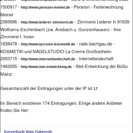
1500917 -
- Pension - Ferienwohnung
http://www.pension-meinel.de
Meinel
2365696 -
- Zimmerei Lederer in 91639
http://www.lederer-zimmerei.de
Wolframs-Eschenbach (zw. Ansbach u. Gunzenhausen) - Ihre
Zimmerei f. Innen
1838478 -
- nails-bachgau.de -
http://www.lacreme-kosmetik.de
KOSMETIK-und NAGELSTUDIO La Creme Großostheim
2003715 -
- Internetlandschaft
http://www.internetlandschaft.de
1463055 -
- iNet-Entwicklung der BüSo
http://www.inet-entwicklung.de
Mainz
Gesamtanzahl der Eintragungen unter der IP ist
17
Im Bereich existieren 174 Eintragungen. Einige andere Anbieter
finden Sie hier:
Konzertharfe Birke Falkenroth