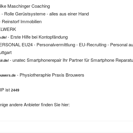
ilke Maschinger Coaching
- Rolle Gerüstsysteme - alles aus einer Hand
e
- Reinstorf Immobilien
ELWERK
- Erste Hilfe bei Kontopfändung
.de/
ERSONAL EU24 - Personalvermittlung - EU-Recruiting - Personal a
ttgart
- unatec Smartphonerepair Ihr Partner für Smartphone Reparatu
r.de/
- Physiotheraphie Praxis Brouwers
ouwers.de
IP ist
2449
nige andere Anbieter finden Sie hier: