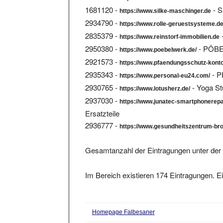
1681120 -
- S
https://www.silke-maschinger.de
2934790 -
https://www.rolle-geruestsysteme.d
2835379 -
https://www.reinstorf-immobilien.de
2950380 -
- PÖB
https://www.poebelwerk.de/
2921573 -
https://www.pfaendungsschutz-konto
2935343 -
- P
https://www.personal-eu24.com/
2930765 -
- Yoga Stu
https://www.lotusherz.de/
2937030 -
https://www.junatec-smartphonerepai
Ersatzteile
2936777 -
https://www.gesundheitszentrum-br
Gesamtanzahl der Eintragungen unter der 
Im Bereich existieren 174 Eintragungen. Ei
Homepage Falbesaner
Familie Flashar