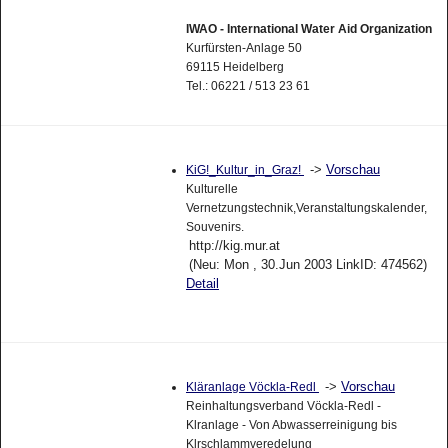
IWAO - International Water Aid Organization
Kurfürsten-Anlage 50
69115 Heidelberg
Tel.: 06221 / 513 23 61
->
Vorschau
KiG!_Kultur_in_Graz!
Kulturelle
Vernetzungstechnik,Veranstaltungskalender,
Souvenirs.
http://kig.mur.at
(Neu: Mon , 30.Jun 2003 LinkID: 474562)
Detail
->
Vorschau
Kläranlage Vöckla-Redl
Reinhaltungsverband Vöckla-Redl -
Klranlage - Von Abwasserreinigung bis
Klrschlammveredelung