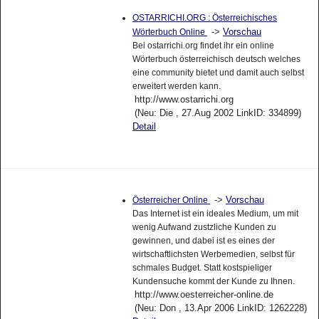
OSTARRICHI.ORG : Österreichisches
->
Vorschau
Wörterbuch Online
Bei ostarrichi.org findet ihr ein online
Wörterbuch österreichisch deutsch welches
eine community bietet und damit auch selbst
erweitert werden kann.
http://www.ostarrichi.org
(Neu: Die , 27.Aug 2002 LinkID: 334899)
Detail
->
Vorschau
Österreicher Online
Das Internet ist ein ideales Medium, um mit
wenig Aufwand zustzliche Kunden zu
gewinnen, und dabei ist es eines der
wirtschaftlichsten Werbemedien, selbst für
schmales Budget. Statt kostspieliger
Kundensuche kommt der Kunde zu Ihnen.
http://www.oesterreicher-online.de
(Neu: Don , 13.Apr 2006 LinkID: 1262228)