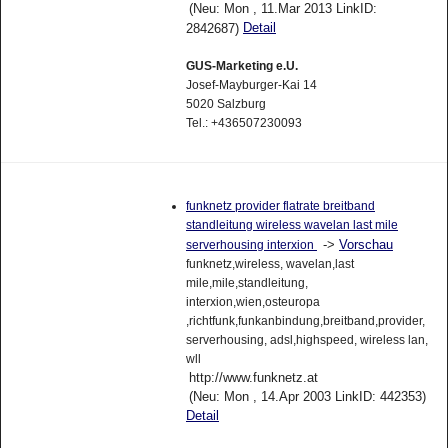
(Neu: Mon , 11.Mar 2013 LinkID:
Detail
2842687)
GUS-Marketing e.U.
Josef-Mayburger-Kai 14
5020 Salzburg
Tel.: +436507230093
funknetz provider flatrate breitband
standleitung wireless wavelan last mile
->
Vorschau
serverhousing interxion
funknetz,wireless, wavelan,last
mile,mile,standleitung,
interxion,wien,osteuropa
,richtfunk,funkanbindung,breitband,provider,
serverhousing, adsl,highspeed, wireless lan,
wll
http://www.funknetz.at
(Neu: Mon , 14.Apr 2003 LinkID: 442353)
Detail