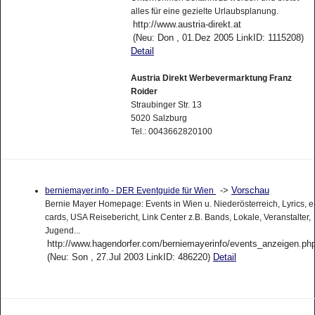
alles für eine gezielte Urlaubsplanung.
http://www.austria-direkt.at
(Neu: Don , 01.Dez 2005 LinkID: 1115208)
Detail
Austria Direkt Werbevermarktung Franz
Roider
Straubinger Str. 13
5020 Salzburg
Tel.: 0043662820100
->
Vorschau
berniemayer.info - DER Eventguide für Wien
Bernie Mayer Homepage: Events in Wien u. Niederösterreich, Lyrics, e
cards, USA Reisebericht, Link Center z.B. Bands, Lokale, Veranstalter,
Jugend...
http://www.hagendorfer.com/berniemayerinfo/events_anzeigen.ph
(Neu: Son , 27.Jul 2003 LinkID: 486220)
Detail