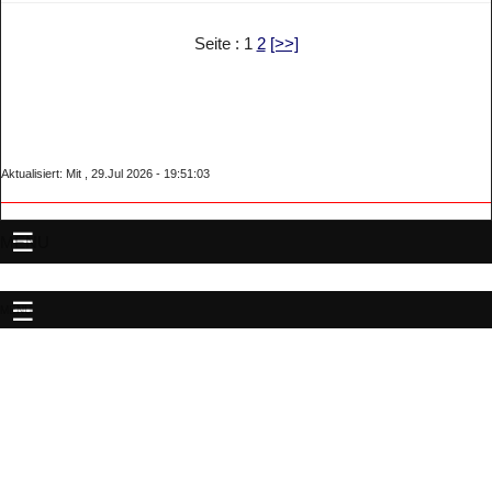
Seite : 1
2
[>>]
Aktualisiert: Mit , 29.Jul 2026 - 19:51:03
MENU
MENU