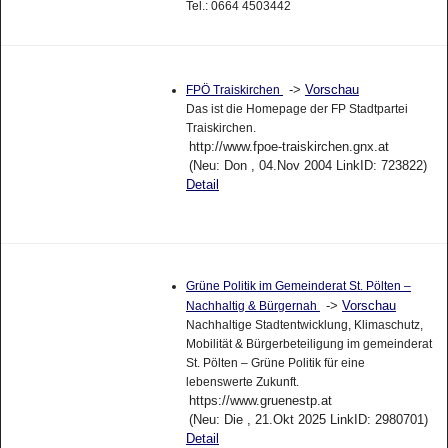
Tel.: 0664 4503442
->
Vorschau
FPÖ Traiskirchen
Das ist die Homepage der FP Stadtpartei
Traiskirchen.
http://www.fpoe-traiskirchen.gnx.at
(Neu: Don , 04.Nov 2004 LinkID: 723822)
Detail
Grüne Politik im Gemeinderat St. Pölten –
->
Vorschau
Nachhaltig & Bürgernah
Nachhaltige Stadtentwicklung, Klimaschutz,
Mobilität & Bürgerbeteiligung im gemeinderat
St. Pölten – Grüne Politik für eine
lebenswerte Zukunft.
https://www.gruenestp.at
(Neu: Die , 21.Okt 2025 LinkID: 2980701)
Detail