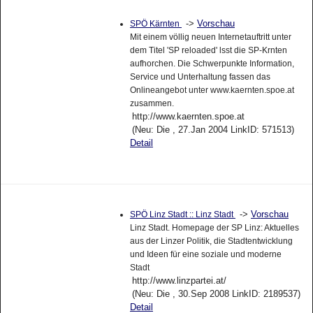
->
Vorschau
SPÖ Kärnten
Mit einem völlig neuen Internetauftritt unter
dem Titel 'SP reloaded' lsst die SP-Krnten
aufhorchen. Die Schwerpunkte Information,
Service und Unterhaltung fassen das
Onlineangebot unter www.kaernten.spoe.at
zusammen.
http://www.kaernten.spoe.at
(Neu: Die , 27.Jan 2004 LinkID: 571513)
Detail
->
Vorschau
SPÖ Linz Stadt :: Linz Stadt
Linz Stadt. Homepage der SP Linz: Aktuelles
aus der Linzer Politik, die Stadtentwicklung
und Ideen für eine soziale und moderne
Stadt
http://www.linzpartei.at/
(Neu: Die , 30.Sep 2008 LinkID: 2189537)
Detail