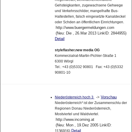
und Verkehrsschilder, mangelhafte Bus-
Haltestellen, falsch eingesetzte Kanaldeckel
oder Schden an öffentlichen Einrichtungen.
http://www.buergermeldungen.com
(Neu: Die , 26.Mar 2013 LinkID: 2844955)
Detail
styleflasher.new media OG
Kommerzialrat-Martin-Pichler-Straße 1
6300 Wörgl
Tel.: +43 (0)5332 90801 Fax: +43 (0)5332
90801-10
->
Vorschau
Niederösterreich hoch 3
Niederösterreich³ ist der Zusammenschlu der
Regionen Donau Niederösterreich,
Mostviertel und Waldviertel.
http://www.incoming.at
(Neu: Mon , 19.Dez 2005 LinkID:
Detail
1136916)