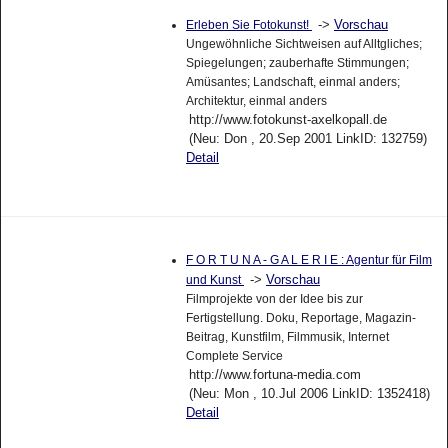
->
Vorschau
Erleben Sie Fotokunst!
Ungewöhnliche Sichtweisen auf Alltgliches;
Spiegelungen; zauberhafte Stimmungen;
Amüsantes; Landschaft, einmal anders;
Architektur, einmal anders
http://www.fotokunst-axelkopall.de
(Neu: Don , 20.Sep 2001 LinkID: 132759)
Detail
F O R T U N A - G A L E R I E : Agentur für Film
->
Vorschau
und Kunst
Filmprojekte von der Idee bis zur
Fertigstellung. Doku, Reportage, Magazin-
Beitrag, Kunstfilm, Filmmusik, Internet
Complete Service
http://www.fortuna-media.com
(Neu: Mon , 10.Jul 2006 LinkID: 1352418)
Detail