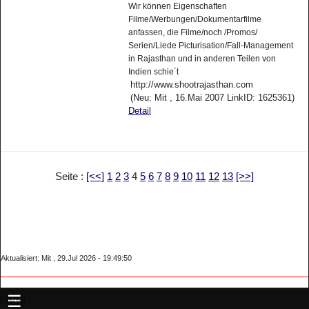
Wir können Eigenschaften
Filme/Werbungen/Dokumentarfilme
anfassen, die Filme/noch /Promos/
Serien/Liede Picturisation/Fall-Management
in Rajasthan und in anderen Teilen von
Indien schie´t
http://www.shootrajasthan.com
(Neu: Mit , 16.Mai 2007 LinkID: 1625361)
Detail
Seite :
[<<]
1
2
3
4
5
6
7
8
9
10
11
12
13
[>>]
Aktualisiert: Mit , 29.Jul 2026 - 19:49:50
MENU