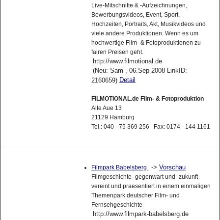
Live-Mitschnitte & -Aufzeichnungen,
Bewerbungsvideos, Event, Sport,
Hochzeiten, Portraits, Akt, Musikvideos und
viele andere Produktionen. Wenn es um
hochwertige Film- & Fotoproduktionen zu
fairen Preisen geht.
http://www.filmotional.de
(Neu: Sam , 06.Sep 2008 LinkID:
Detail
2160659)
FILMOTIONAL.de Film- & Fotoproduktion
Alte Aue 13
21129 Hamburg
Tel.: 040 - 75 369 256 Fax: 0174 - 144 1161
->
Vorschau
Filmpark Babelsberg
Filmgeschichte -gegenwart und -zukunft
vereint und praesentiert in einem einmaligen
Themenpark deutscher Film- und
Fernsehgeschichte
http://www.filmpark-babelsberg.de