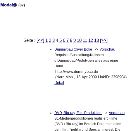
Model@
(87)
Seite :
[<<]
1
2
3
4
5
6
7
8
9
10
11
12
13
[>>]
->
Vorschau
Dummybau Oliver Böke
Requisite/Ausstattung/Kulissen-
u.Dummybau/Prototypen alles aus einer
Hand...
http://www.dummybau.de
(Neu: Mon , 13.Apr 2009 LinkID: 2398904)
Detail
->
Vorschau
DVD, Blu-ray, Film Produktion
BL-Medienproduktionen realisiert Filme
(DVD / Blu-ray) im Bereich Dokumentation,
Lehrfilm, Tierfilm und Special Interest. Die