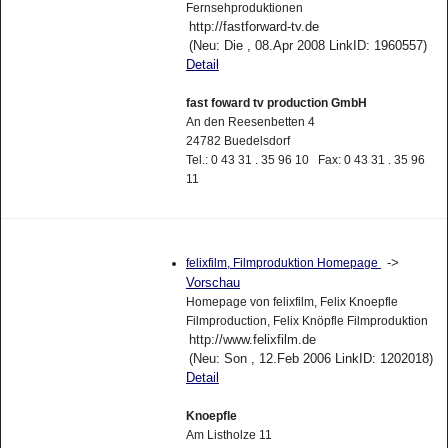
Fernsehproduktionen
http://fastforward-tv.de
(Neu: Die , 08.Apr 2008 LinkID: 1960557)
Detail
fast foward tv production GmbH
An den Reesenbetten 4
24782 Buedelsdorf
Tel.: 0 43 31 . 35 96 10 Fax: 0 43 31 . 35 96
11
->
felixfilm, Filmproduktion Homepage
Vorschau
Homepage von felixfilm, Felix Knoepfle
Filmproduction, Felix Knöpfle Filmproduktion
http://www.felixfilm.de
(Neu: Son , 12.Feb 2006 LinkID: 1202018)
Detail
Knoepfle
Am Listholze 11