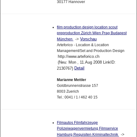
30177 Hannover
film production design location scout
preproduction Zürich Wien Prag Budapest
->
Vorschau
München
Arteforico - Location & Location
Management/Set and Production Design
http://www.arteforico.ch
(Neu: Mon , 11.Aug 2008 LinkID:
Detail
2130767)
Marianne Mettler
Goldbrunnenstrasse 157
8003 Zuerich
Tel.: 0041 / 1 / 462 40 15
Filmautos Filmfahrzeuge
Polizeiwagenvermietung Filmservice
->
Hamburg Requisiten Kriminaltechnik