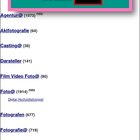
neu
Agentur@
(1573)
Aktfotografie
(64)
Casting@
(38)
Darsteller
(141)
Film Video Foto@
(90)
neu
Foto@
(1914)
,
Digital
Hochzeitsfotograf
Fotografen
(677)
Fotografie@
(719)