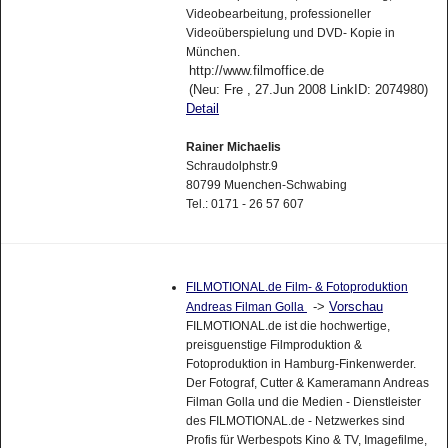
Videobearbeitung, professioneller
Videoüberspielung und DVD- Kopie in
München.
http://www.filmoffice.de
(Neu: Fre , 27.Jun 2008 LinkID: 2074980)
Detail
Rainer Michaelis
Schraudolphstr.9
80799 Muenchen-Schwabing
Tel.: 0171 - 26 57 607
FILMOTIONAL.de Film- & Fotoproduktion
->
Vorschau
Andreas Filman Golla
FILMOTIONAL.de ist die hochwertige,
preisguenstige Filmproduktion &
Fotoproduktion in Hamburg-Finkenwerder.
Der Fotograf, Cutter & Kameramann Andreas
Filman Golla und die Medien - Dienstleister
des FILMOTIONAL.de - Netzwerkes sind
Profis für Werbespots Kino & TV, Imagefilme,