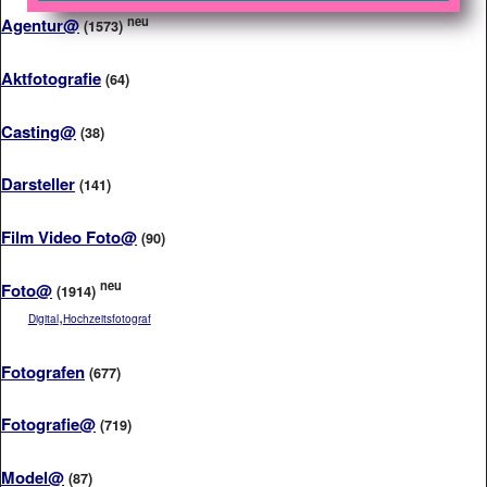
neu
Agentur@
(1573)
Aktfotografie
(64)
Casting@
(38)
Darsteller
(141)
Film Video Foto@
(90)
neu
Foto@
(1914)
,
Digital
Hochzeitsfotograf
Fotografen
(677)
Fotografie@
(719)
Model@
(87)