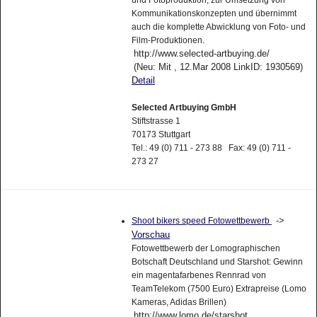
und Fotoproduktion, zur Umsetzung von
Kommunikationskonzepten und übernimmt
auch die komplette Abwicklung von Foto- und
Film-Produktionen.
http://www.selected-artbuying.de/
(Neu: Mit , 12.Mar 2008 LinkID: 1930569)
Detail
Selected Artbuying GmbH
Stiftstrasse 1
70173 Stuttgart
Tel.: 49 (0) 711 - 273 88 Fax: 49 (0) 711 -
273 27
->
Shoot bikers speed Fotowettbewerb
Vorschau
Fotowettbewerb der Lomographischen
Botschaft Deutschland und Starshot: Gewinn
ein magentafarbenes Rennrad von
TeamTelekom (7500 Euro) Extrapreise (Lomo
Kameras, Adidas Brillen)
http://www.lomo.de/starshot