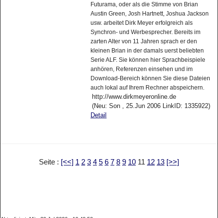
Futurama, oder als die Stimme von Brian
Austin Green, Josh Hartnett, Joshua Jackson
usw. arbeitet Dirk Meyer erfolgreich als
Synchron- und Werbesprecher. Bereits im
zarten Alter von 11 Jahren sprach er den
kleinen Brian in der damals uerst beliebten
Serie ALF. Sie können hier Sprachbeispiele
anhören, Referenzen einsehen und im
Download-Bereich können Sie diese Dateien
auch lokal auf Ihrem Rechner abspeichern.
http://www.dirkmeyeronline.de
(Neu: Son , 25.Jun 2006 LinkID: 1335922)
Detail
Seite :
[<<]
1
2
3
4
5
6
7
8
9
10
11
12
13
[>>]