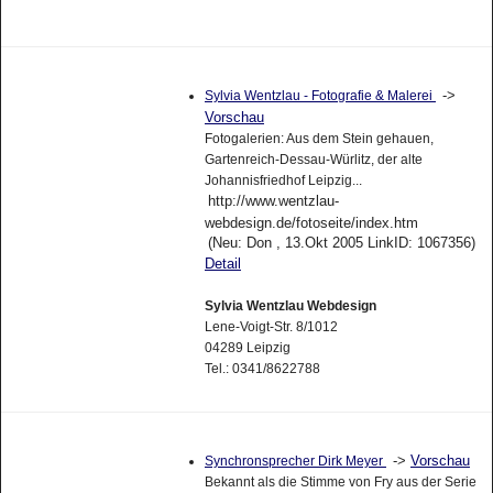
->
Sylvia Wentzlau - Fotografie & Malerei
Vorschau
Fotogalerien: Aus dem Stein gehauen,
Gartenreich-Dessau-Würlitz, der alte
Johannisfriedhof Leipzig...
http://www.wentzlau-
webdesign.de/fotoseite/index.htm
(Neu: Don , 13.Okt 2005 LinkID: 1067356)
Detail
Sylvia Wentzlau Webdesign
Lene-Voigt-Str. 8/1012
04289 Leipzig
Tel.: 0341/8622788
->
Vorschau
Synchronsprecher Dirk Meyer
Bekannt als die Stimme von Fry aus der Serie