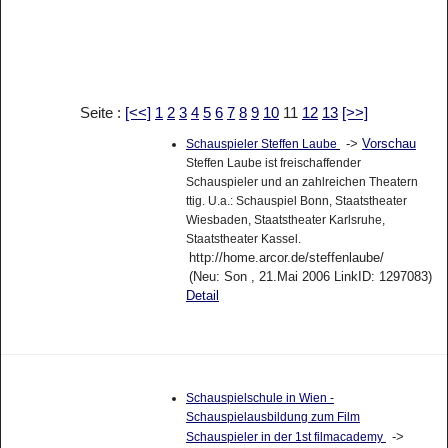
Seite :
[<<]
1
2
3
4
5
6
7
8
9
10
11
12
13
[>>]
->
Vorschau
Schauspieler Steffen Laube
Steffen Laube ist freischaffender
Schauspieler und an zahlreichen Theatern
ttig. U.a.: Schauspiel Bonn, Staatstheater
Wiesbaden, Staatstheater Karlsruhe,
Staatstheater Kassel.
http://home.arcor.de/steffenlaube/
(Neu: Son , 21.Mai 2006 LinkID: 1297083)
Detail
Schauspielschule in Wien -
Schauspielausbildung zum Film
->
Schauspieler in der 1st filmacademy