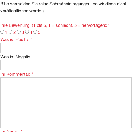
veröffentlichen werden.
Ihre Bewertung: (1 bis 5, 1 = schlecht, 5 = hervorragend
*
1
2
3
4
5
Was ist Positiv:
*
Was ist Negativ:
Ihr Kommentar:
*
Ihr Name:
*