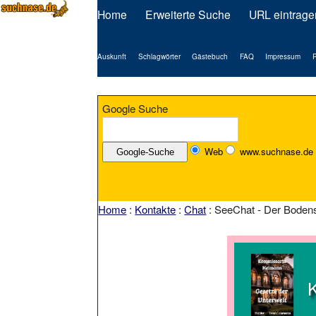
Home
Erweiterte Suche
URL eintrage
Auskunft
Schlagwörter
Gästebuch
FAQ
Impressum
P
Google Suche
Web
www.suchnase.de
Home
:
Kontakte
:
Chat
: SeeChat - Der Boden