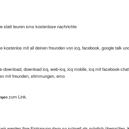
e statt teuren sms kostenlose nachrichte
e kostenlos mit all deinen freunden von icq, facebook, google talk u
ratis-download, download icq, web-icq, icq mobile, icq mit facebook-chat,
atten mit freunden, stimmungen, emo
zum Link.
ungen
, wir werden Ihre Eintragung dann so schnell als möglich überprüfen. 