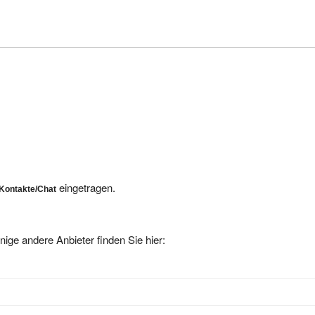
eingetragen.
Kontakte/Chat
nige andere Anbieter finden Sie hier:
us 59969 Hallenberg