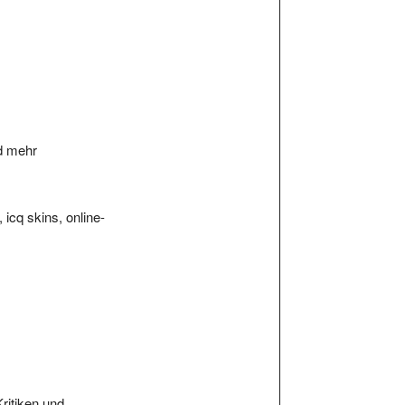
nd mehr
 icq skins, online-
Kritiken und