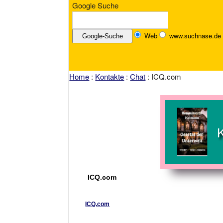
Google Suche
Web
www.suchnase.de
Home
:
Kontakte
:
Chat
: ICQ.com
ICQ.com
ICQ.com
Welcome to ICQ, the largest multi lingual commu