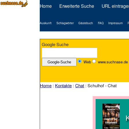
Home
Erweiterte Suche
URL eintrage
Auskunft
Schlagwörter
Gästebuch
FAQ
Impressum
P
Google Suche
Web
www.suchnase.de
Home
:
Kontakte
:
Chat
: Schulhof - Chat