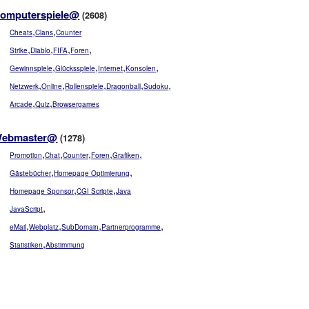
omputerspiele@
(2608)
,
,
Cheats
Clans
Counter
,
,
,
,
Strike
Diablo
FIFA
Foren
,
,
,
,
Gewinnspiele
Glücksspiele
Internet
Konsolen
,
,
,
,
,
Netzwerk
Online
Rollenspiele
Dragonball
Sudoku
,
,
Arcade
Quiz
Browsergames
ebmaster@
(1278)
,
,
,
,
,
Promotion
Chat
Counter
Foren
Grafiken
,
,
Gästebücher
Homepage Optimierung
,
,
Homepage Sponsor
CGI Scripte
Java
,
JavaScript
,
,
,
,
eMail
Webplatz
SubDomain
Partnerprogramme
,
Statistiken
Abstimmung