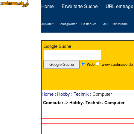
Home
Erweiterte Suche
URL eintrage
Auskunft
Schlagwörter
Gästebuch
FAQ
Impressum
P
Google Suche
Web
www.suchnase.de
Home
:
Hobby
:
Technik
: Computer
Computer -> Hobby: Technik: Computer