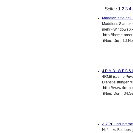
Seite : 1
2
3
4
Maddien´s Saide! ::
Maddiens Startrek 
mehr - Windows X
http://home.arcor
(Neu: Die , 13.N
4 R M B - W E B S
4RMB ist eine Priv
Dienstleistungen fü
http://www.4rmb.
(Neu: Don , 04.S
A-Z PC und Intern
Hilfen zu Betriebs