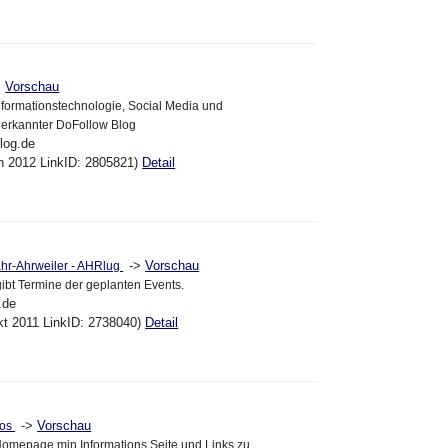
>
Vorschau
formationstechnologie, Social Media und
erkannter DoFollow Blog
blog.de
un 2012 LinkID: 2805821)
Detail
->
Vorschau
hr-Ahrweiler - AHRlug
 gibt Termine der geplanten Events.
.de
kt 2011 LinkID: 2738040)
Detail
->
Vorschau
fos
 Homepage min Informations Seite und Links zu