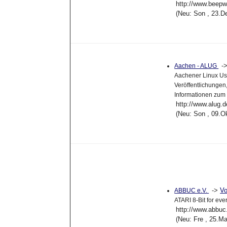
http://www.beep
(Neu: Son , 23.D
-
Aachen - ALUG
Aachener Linux Us
Veröffentlichungen
Informationen zum
http://www.alug.d
(Neu: Son , 09.O
->
Vo
ABBUC e.V.
ATARI 8-Bit for eve
http://www.abbuc
(Neu: Fre , 25.M