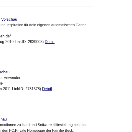
>
Vorschau
und Inspiration für dein eigenen automatischen Garten
ten.de/
Aug 2019 LinkID: 2939003)
Detail
schau
er-Anwender.
de
ep 2011 LinkID: 2731378)
Detail
chau
ormationen zu Hard und Software.Hilfestellung bei allen
 den PC.Private Homepage der Familie Beck.