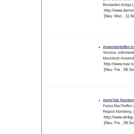
Beckanten Amiga L
http://www.demo
(Neu: Mon , 11.N
Anwendertreffen i
Termine, örtlichke
Macintosh-Anwende
http://www.mac-k
(Neu: Fre , 09.S
AppleTalk Nürnbe
Freies MacTreffen 
Region Nürnberg, 
http://www.atnbg
(Neu: Fre , 09.S