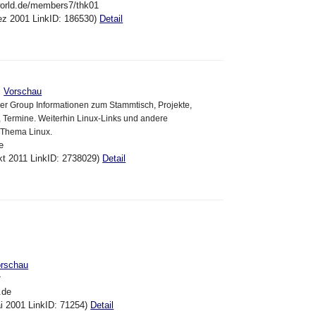
world.de/members7/thk01
ez 2001 LinkID: 186530)
Detail
>
Vorschau
er Group Informationen zum Stammtisch, Projekte,
, Termine. Weiterhin Linux-Links und andere
 Thema Linux.
e
kt 2011 LinkID: 2738029)
Detail
rschau
r
.de
ai 2001 LinkID: 71254)
Detail