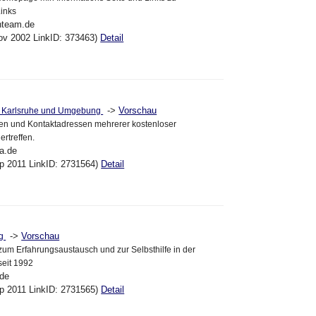
inks
nteam.de
ov 2002 LinkID: 373463)
Detail
->
Vorschau
n Karlsruhe und Umgebung
iten und Kontaktadressen mehrerer kostenloser
rtreffen.
a.de
ep 2011 LinkID: 2731564)
Detail
->
Vorschau
rg
zum Erfahrungsaustausch und zur Selbsthilfe in der
seit 1992
.de
ep 2011 LinkID: 2731565)
Detail