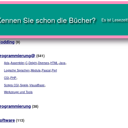
Kennen Sie schon die Bücher?
Es ist Lesezeit
odding
(9)
rogrammierung@
(541)
,
,
,
,
,
,
,
Ada
Assembler
C
Delphi
Diverses
HTML
Java
,
,
,
Logische Sprachen
Modula
Pascal
Perl
,
,
CGI
PHP
,
,
,
Scripts CGI
Spiele
VisualBasic
Werkzeuge und Tools
rogrammierung
(38)
oftware
(113)