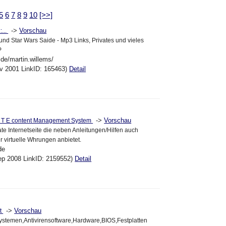
5
6
7
8
9
10
[>>]
->
Vorschau
:...
und Star Wars Saide - Mp3 Links, Privates und vieles
P
.de/martin.willems/
ov 2001 LinkID: 165463)
Detail
->
Vorschau
 I T E content Management System
ate Internetseite die neben Anleitungen/Hilfen auch
r virtuelle Whrungen anbietet.
de
ep 2008 LinkID: 2159552)
Detail
->
Vorschau
et
systemen,Antivirensoftware,Hardware,BIOS,Festplatten