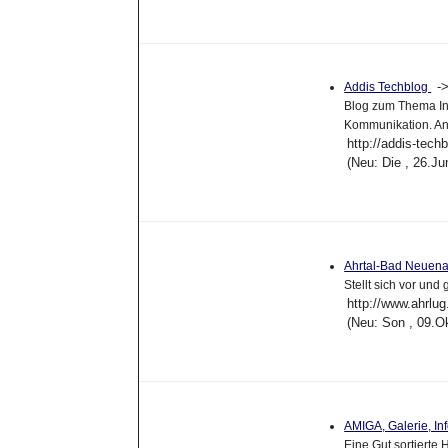
-
Addis Techblog
Blog zum Thema In
Kommunikation. An
http://addis-tech
(Neu: Die , 26.J
Ahrtal-Bad Neuena
Stellt sich vor und
http://www.ahrlug
(Neu: Son , 09.O
AMIGA, Galerie, In
Eine Gut sortierte