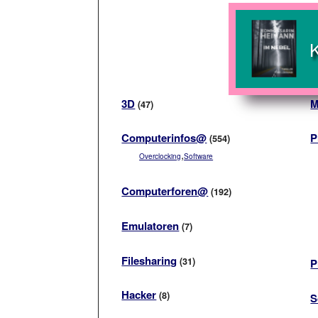
3D
M
(47)
Computerinfos@
P
(554)
,
Overclocking
Software
Computerforen@
(192)
Emulatoren
(7)
Filesharing
(31)
P
Hacker
(8)
S