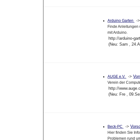
-
Arduino Garten
Finde Anleitungen 
mit Arduino.
http://arduino-gar
(Neu: Sam , 24.
->
Vor
AUGE e.V.
Verein der Comput
http://www.auge.
(Neu: Fre , 09.S
->
Vors
Beck-PC
Hier finden Sie Inf
Problemen rund um