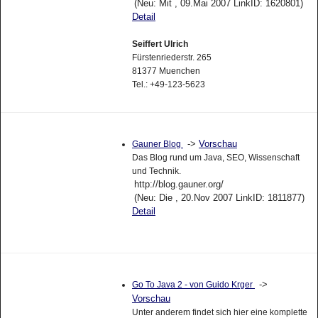
(Neu: Mit , 09.Mai 2007 LinkID: 1620801)
Detail
Seiffert Ulrich
Fürstenriederstr. 265
81377 Muenchen
Tel.: +49-123-5623
->
Vorschau
Gauner Blog
Das Blog rund um Java, SEO, Wissenschaft
und Technik.
http://blog.gauner.org/
(Neu: Die , 20.Nov 2007 LinkID: 1811877)
Detail
->
Go To Java 2 - von Guido Krger
Vorschau
Unter anderem findet sich hier eine komplette