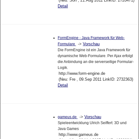
(Neu: Son , 21.Aug 2011 LinkID: 2720471)
Detail
FormEngine - Java Framework für Web-
->
Vorschau
Formulare
Die FormEngine ist ein Java Framework für
dynamische Web-Formulare. Per Ajax erfolgt
die Anbindung an die serverseitige Formular-
Logik.
http://www.form-engine.de
(Neu: Fre , 09.Sep 2011 LinkID: 2732363)
Detail
->
Vorschau
gameus.de
Spieleentwicklung Ulrich Seiffert: 3D und
Java Games
http://www.gameus.de