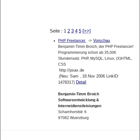
Seite : 1
2
3
4
5
[>>]
->
Vorschau
PHP Freelancer
Benjamin-Timm Broich, der PHP Freelancer!
Programmierung schon ab 35,00€
Stundensatz. PHP, MySQL, Linux, (X)HTML,
CSS
http://psax.de
(Neu: Sam , 18.Nov 2006 LinkID:
Detail
1478317)
Benjamin-Timm Broich
Softwareentwicklung &
Internetdienstleistungen
Scharnhorststr. 6
97082 Wuerzburg