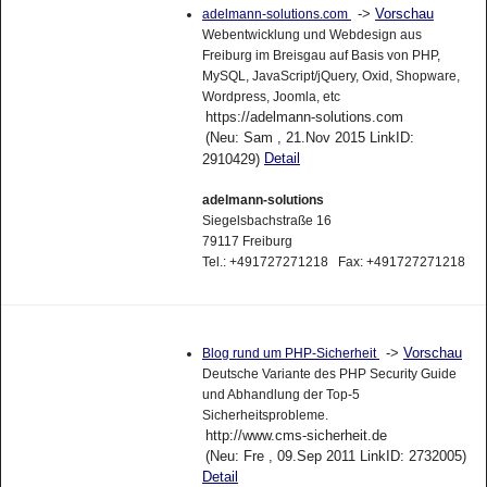
->
Vorschau
adelmann-solutions.com
Webentwicklung und Webdesign aus
Freiburg im Breisgau auf Basis von PHP,
MySQL, JavaScript/jQuery, Oxid, Shopware,
Wordpress, Joomla, etc
https://adelmann-solutions.com
(Neu: Sam , 21.Nov 2015 LinkID:
Detail
2910429)
adelmann-solutions
Siegelsbachstraße 16
79117 Freiburg
Tel.: +491727271218 Fax: +491727271218
->
Vorschau
Blog rund um PHP-Sicherheit
Deutsche Variante des PHP Security Guide
und Abhandlung der Top-5
Sicherheitsprobleme.
http://www.cms-sicherheit.de
(Neu: Fre , 09.Sep 2011 LinkID: 2732005)
Detail