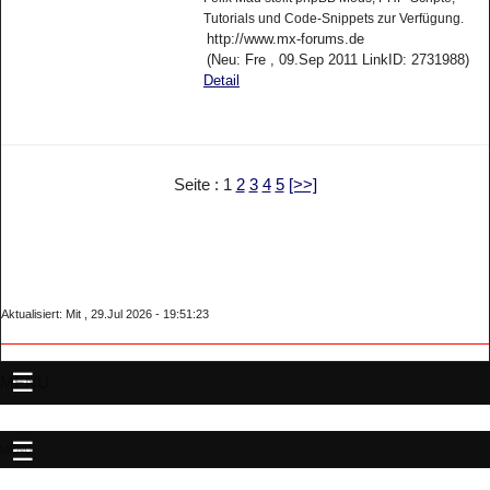
Tutorials und Code-Snippets zur Verfügung.
http://www.mx-forums.de
(Neu: Fre , 09.Sep 2011 LinkID: 2731988)
Detail
Seite : 1
2
3
4
5
[>>]
Aktualisiert: Mit , 29.Jul 2026 - 19:51:23
MENU
MENU