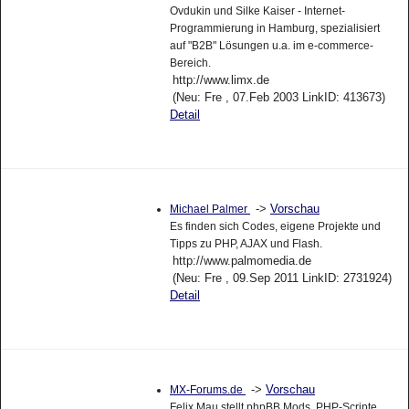
Ovdukin und Silke Kaiser - Internet-
Programmierung in Hamburg, spezialisiert
auf "B2B" Lösungen u.a. im e-commerce-
Bereich.
http://www.limx.de
(Neu: Fre , 07.Feb 2003 LinkID: 413673)
Detail
->
Vorschau
Michael Palmer
Es finden sich Codes, eigene Projekte und
Tipps zu PHP, AJAX und Flash.
http://www.palmomedia.de
(Neu: Fre , 09.Sep 2011 LinkID: 2731924)
Detail
->
Vorschau
MX-Forums.de
Felix Mau stellt phpBB Mods, PHP-Scripte,