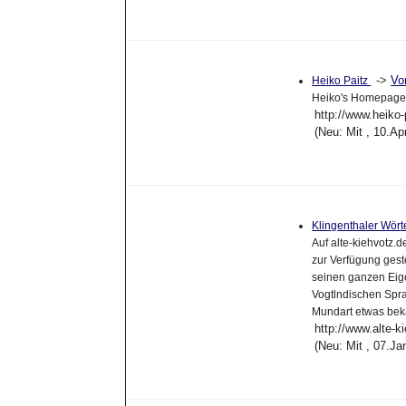
->
Vo
Heiko Paitz
Heiko's Homepage m
http://www.heiko-
(Neu: Mit , 10.A
Klingenthaler Wör
Auf alte-kiehvotz.
zur Verfügung geste
seinen ganzen Eige
Vogtlndischen Spra
Mundart etwas bek
http://www.alte-k
(Neu: Mit , 07.J