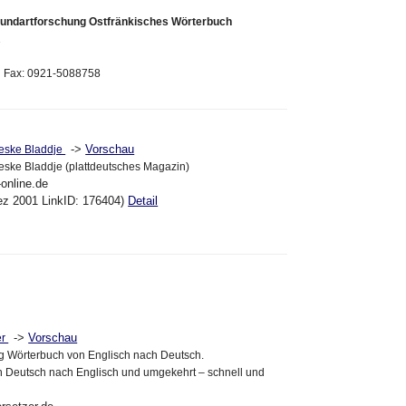
undartforschung Ostfränkisches Wörterbuch
1
3 Fax: 0921-5088758
->
Vorschau
reeske Bladdje
reeske Bladdje (plattdeutsches Magazin)
-online.de
ez 2001 LinkID: 176404)
Detail
->
Vorschau
er
g Wörterbuch von Englisch nach Deutsch.
 Deutsch nach Englisch und umgekehrt – schnell und