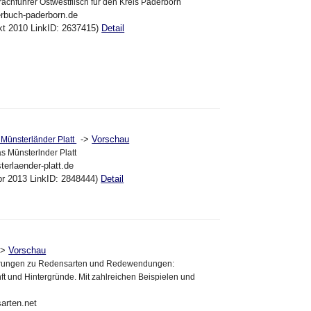
achführer Ostwestflisch für den Kreis Paderborn
erbuch-paderborn.de
kt 2010 LinkID: 2637415)
Detail
->
Vorschau
Münsterländer Platt
 Münsterlnder Platt
erlaender-platt.de
pr 2013 LinkID: 2848444)
Detail
->
Vorschau
lrungen zu Redensarten und Redewendungen:
t und Hintergründe. Mit zahlreichen Beispielen und
arten.net