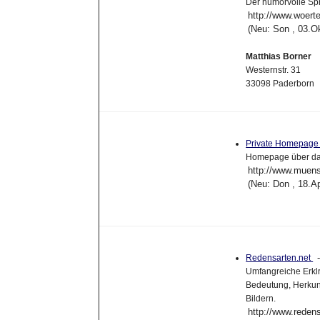
Der humorvolle Spr
http://www.woert
(Neu: Son , 03.O
Matthias Borner
Westernstr. 31
33098 Paderborn
Private Homepage 
Homepage über das
http://www.muenst
(Neu: Don , 18.A
Redensarten.net
Umfangreiche Erk
Bedeutung, Herkunf
Bildern.
http://www.redens