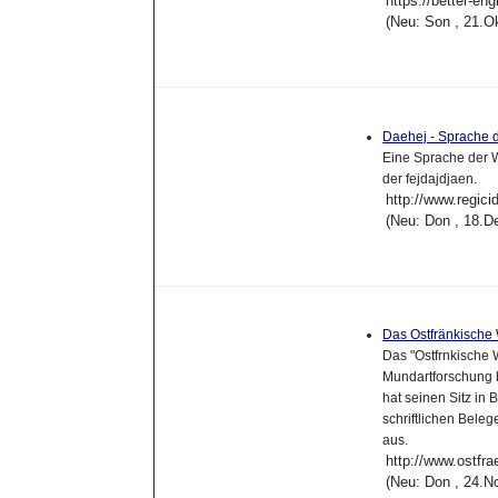
https://better-en
(Neu: Son , 21.O
Daehej - Sprache 
Eine Sprache der W
der fejdajdjaen.
http://www.regici
(Neu: Don , 18.D
Das Ostfränkische 
Das "Ostfrnkische 
Mundartforschung 
hat seinen Sitz in
schriftlichen Bel
aus.
http://www.ostfr
(Neu: Don , 24.N