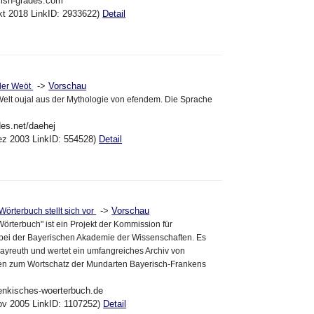
glish-grades.com
kt 2018 LinkID: 2933622)
Detail
->
Vorschau
der Weöt
elt oujal aus der Mythologie von efendem. Die Sprache
des.net/daehej
ez 2003 LinkID: 554528)
Detail
->
Vorschau
Wörterbuch stellt sich vor
Wörterbuch" ist ein Projekt der Kommission für
bei der Bayerischen Akademie der Wissenschaften. Es
 Bayreuth und wertet ein umfangreiches Archiv von
egen zum Wortschatz der Mundarten Bayerisch-Frankens
aenkisches-woerterbuch.de
ov 2005 LinkID: 1107252)
Detail