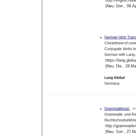
http://englischub
(Neu: Don , 09.A
German Verb Trans
Cheatsheet of com
Conjugate Verbs i
German with Lang.
https://lang.globa
(Neu: Die , 28.M
Lang Global
Germany
-
Grammatiknazi
Grammatik- und Re
Rechtschreibefehle
http://grammatik
(Neu: Son , 27.N