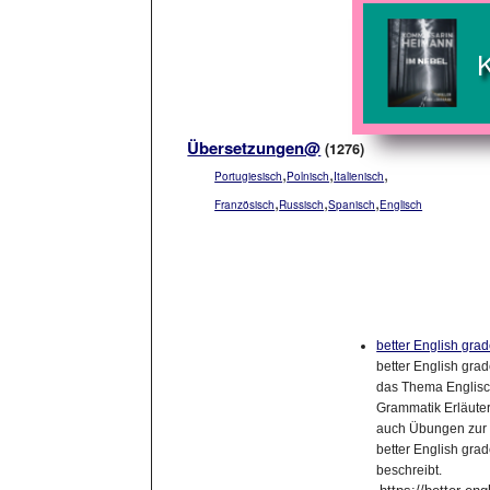
Übersetzungen@
(1276)
,
,
,
Portugiesisch
Polnisch
Italienisch
,
,
,
Französisch
Russisch
Spanisch
Englisch
better English gra
better English gra
das Thema Englisch
Grammatik Erläuter
auch Übungen zur 
better English grad
beschreibt.