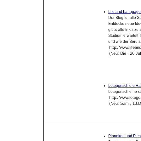
Life and Languag
Der Blog für alle S
Entdecke neue Ide
gibt's alle Infos z
Studium erwartet! 
und wie der Berufs
http://www.lifea
(Neu: Die , 26.J
Lotegorisch die H
Lotegorisch eine 
http://www.lotego
(Neu: Sam , 13.
Pinneken und Pies