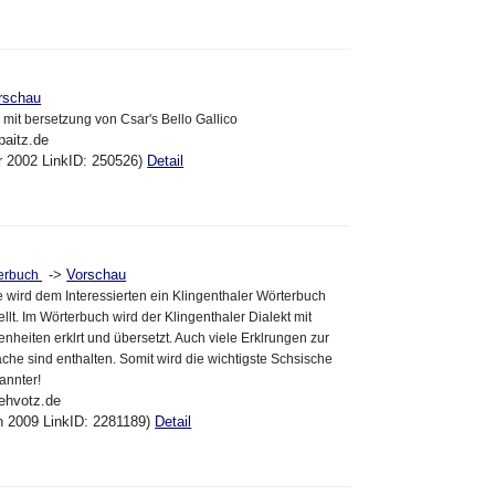
rschau
it bersetzung von Csar's Bello Gallico
paitz.de
pr 2002 LinkID: 250526)
Detail
->
Vorschau
terbuch
de wird dem Interessierten ein Klingenthaler Wörterbuch
llt. Im Wörterbuch wird der Klingenthaler Dialekt mit
nheiten erklrt und übersetzt. Auch viele Erklrungen zur
che sind enthalten. Somit wird die wichtigste Schsische
annter!
iehvotz.de
an 2009 LinkID: 2281189)
Detail