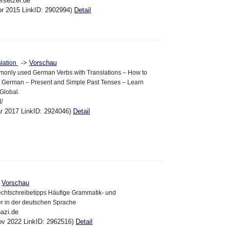
ersetzer.de
pr 2015 LinkID: 2902994)
Detail
->
Vorschau
lation
monly used German Verbs with Translations – How to
n German – Present and Simple Past Tenses – Learn
Global.
l/
ar 2017 LinkID: 2924046)
Detail
>
Vorschau
chtschreibetipps Häufige Grammatik- und
r in der deutschen Sprache
nazi.de
ov 2022 LinkID: 2962516)
Detail