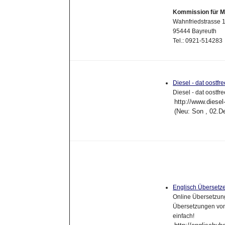
Kommission für M
Wahnfriedstrasse 
95444 Bayreuth
Tel.: 0921-51428
Diesel - dat oostf
Diesel - dat oostf
http://www.diesel
(Neu: Son , 02.D
Englisch Übersetz
Online Übersetzun
Übersetzungen von
einfach!