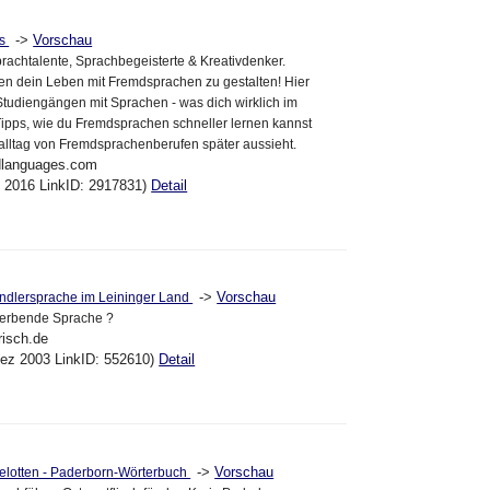
->
Vorschau
es
prachtalente, Sprachbegeisterte & Kreativdenker.
en dein Leben mit Fremdsprachen zu gestalten! Hier
u Studiengängen mit Sprachen - was dich wirklich im
Tipps, wie du Fremdsprachen schneller lernen kannst
alltag von Fremdsprachenberufen später aussieht.
ndlanguages.com
ul 2016 LinkID: 2917831)
Detail
->
Vorschau
ändlersprache im Leininger Land
sterbende Sprache ?
risch.de
Dez 2003 LinkID: 552610)
Detail
->
Vorschau
elotten - Paderborn-Wörterbuch