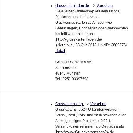
->
Vorschau
Grusskartenladen.de
Bietet einen Onlineshop auf dem lustige
Postkarten und humorvolle
Glückwunschkarten zu Anlssen wie
Geburtstagen, Hochzeiten oder Weihnachten
bestellt werden können.
http://grusskartenladen.de/
(Neu: Mit , 23.Okt 2013 LinkID: 2866275)
Detail
Grusskartenladen.de
Sonnenstr. 90
48143 Münster
Tel.: 0251 93397598
->
Vorschau
Grusskartenshop
Grusskartenshop24-Urkundenvorlagen,
Gruss-, Post-, Foto- und Ansichtskarten aller
Art zu günstigen Preisen ab 0,29 €---
Versandkostenfrei innerhalb Deutschlands
http://www.Grusskartenshop24.de