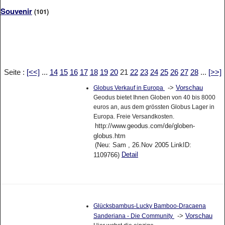
Souvenir
(101)
Seite :
[<<]
...
14
15
16
17
18
19
20
21
22
23
24
25
26
27
28
...
[>>]
->
Vorschau
Globus Verkauf in Europa
Geodus bietet Ihnen Globen von 40 bis 8000
euros an, aus dem grössten Globus Lager in
Europa. Freie Versandkosten.
http://www.geodus.com/de/globen-
globus.htm
(Neu: Sam , 26.Nov 2005 LinkID:
Detail
1109766)
Glücksbambus-Lucky Bamboo-Dracaena
->
Vorschau
Sanderiana - Die Community