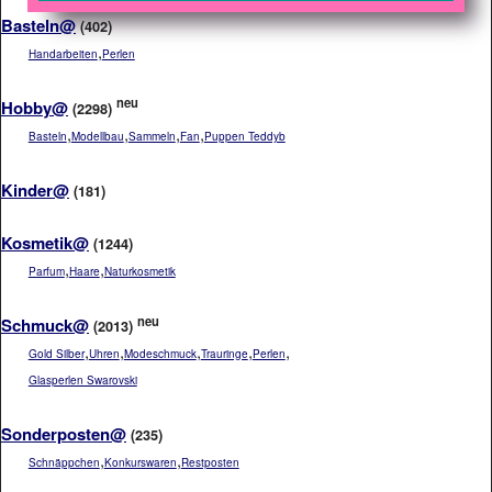
Basteln@
(402)
,
Handarbeiten
Perlen
neu
Hobby@
(2298)
,
,
,
,
Basteln
Modellbau
Sammeln
Fan
Puppen Teddyb
Kinder@
(181)
Kosmetik@
(1244)
,
,
Parfum
Haare
Naturkosmetik
neu
Schmuck@
(2013)
,
,
,
,
,
Gold Silber
Uhren
Modeschmuck
Trauringe
Perlen
Glasperlen Swarovski
Sonderposten@
(235)
,
,
Schnäppchen
Konkurswaren
Restposten