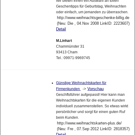
Wir bieten Ihnen ein Auswahl an tollen
Geschentipps für Geburtstag, Weihnachten
oder einfach, um jemanden zu überraschen.
http://www.weihnachtsgeschenke-billig.de
(Neu: Die , 04.Nov 2008 LinkID: 2223607)
Detail
M.Linhart
Chammünster 31
93413 Cham
Tel.: 09971-9969745
Günstige Weihnachtskarten für
->
Vorschau
Firmenkunden
Geschftsführer aufgepasst! Hier kann man
Weihnachtskarten für die eigenen Kunden
individuell zusammenstellen. So etwas wirkt
persönlicher und sorgt für einen guten Ruf
beim Kunden.
http://www.weihnachtskarten-plus.de/
(Neu: Fre , 07.Sep 2012 LinkID: 2818357)
Detail