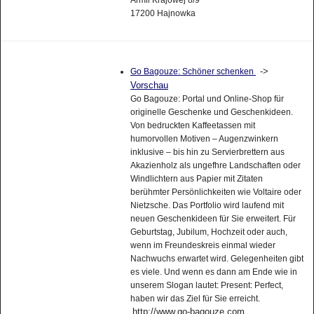
17200 Hajnowka
->
Go Bagouze: Schöner schenken
Vorschau
Go Bagouze: Portal und Online-Shop für
originelle Geschenke und Geschenkideen.
Von bedruckten Kaffeetassen mit
humorvollen Motiven – Augenzwinkern
inklusive – bis hin zu Servierbrettern aus
Akazienholz als ungefhre Landschaften oder
Windlichtern aus Papier mit Zitaten
berühmter Persönlichkeiten wie Voltaire oder
Nietzsche. Das Portfolio wird laufend mit
neuen Geschenkideen für Sie erweitert. Für
Geburtstag, Jubilum, Hochzeit oder auch,
wenn im Freundeskreis einmal wieder
Nachwuchs erwartet wird. Gelegenheiten gibt
es viele. Und wenn es dann am Ende wie in
unserem Slogan lautet: Present: Perfect,
haben wir das Ziel für Sie erreicht.
http://www.go-bagouze.com