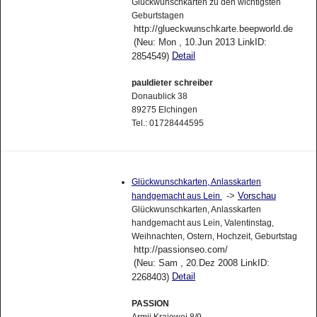
Glückwunschkarten zu den wichtigsten
Geburtstagen
http://glueckwunschkarte.beepworld.de
(Neu: Mon , 10.Jun 2013 LinkID:
Detail
2854549)
pauldieter schreiber
Donaublick 38
89275 Elchingen
Tel.: 01728444595
Glückwunschkarten, Anlasskarten
->
Vorschau
handgemacht aus Lein
Glückwunschkarten, Anlasskarten
handgemacht aus Lein, Valentinstag,
Weihnachten, Ostern, Hochzeit, Geburtstag
http://passionseo.com/
(Neu: Sam , 20.Dez 2008 LinkID:
Detail
2268403)
PASSION
Armii Krajowej 8/9