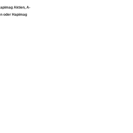
apimag Aktien, A-
en oder Hapimag
k geändert am: Mon