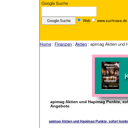
Google Suche
Web
www.suchnase.de
Home
:
Finanzen
:
Aktien
: apimag Aktien und 
apimag Aktien und Hapimag Punkte, sof
Angebote
apimag Aktien und Hapimag Punkte, sofort konk