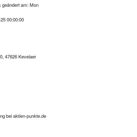
-25 00:00:00
30, 47626 Kevelaer
ung bei aktien-punkte.de
ien und aktienpunkte von hapimag. bei uns erhaltensie online jederzei