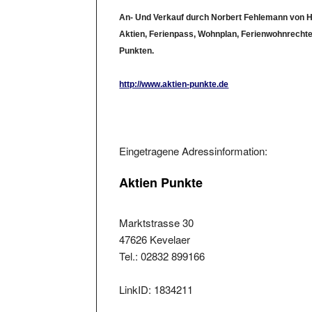
An- Und Verkauf durch Norbert Fehlemann von H
Aktien, Ferienpass, Wohnplan, Ferienwohnrecht
Punkten.
http://www.aktien-punkte.de
Eingetragene Adressinformation:
Aktien Punkte
Marktstrasse 30
47626 Kevelaer
Tel.: 02832 899166
LinkID: 1834211
Aufgenommen am: Fre , 14.Dez 2007. Lin