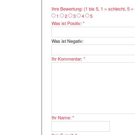
Ihre Bewertung: (1 bis 5, 1 = schlecht, 5 
1
2
3
4
5
Was ist Positiv:
*
Was ist Negativ:
Ihr Kommentar:
*
Ihr Name:
*
Ihre E-mail:
*