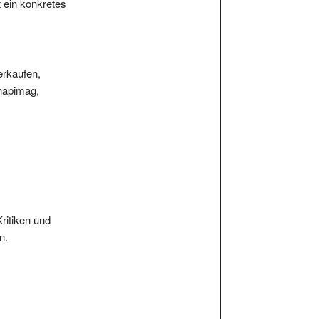
erkaufen,
 hapimag,
Kritiken und
n.