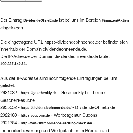
Der Eintrag
ist bei uns im Bereich
DividendeOhneEnde
Finanzen/Aktien
eingetragen.
Die eingetragene URL https://dividendeohneende.de/ befindet sich
innerhalb der Domain dividendeohneende.de.
Die IP-Adresse der Domain dividendeohneende.de lautet
.
109.237.140.51
Aus der IP-Adresse sind noch folgende Eintragungen bei uns
gelistet:
2931032 -
- Geschenkly hilft bei der
https://geschenkly.de
Geschenkesuche
2935552 -
- DividendeOhneEnde
https://dividendeohneende.de/
2922189 -
- Werbeagentur Cucons
https://cucons.de
2921784 -
-
http://www.immobilienbewertung-mack.de/
Immobilienbewertung und Wertgutachten In Bremen und
Niedersachsen