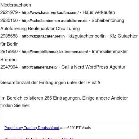
2921979 -
- Haus verkaufen
http://www.haus-verkaufen.com/
2930150 -
- Scheibentönung
http://scheibentoenen-autofolieren.de
Autofolierung Beulendoktor Chip Tuning
2935688 -
- kfzgutachter.berlin - Kfz Gutachter
http://kfzgutachter.berlin
für Berlin
2919950 -
- Immobilienmakler
http://immobilienmakler-bremen.com/
Bremen
2947904 -
- Call a Nerd WordPress Agentur
http://callanerd.help/
Gesamtanzahl der Eintragungen unter der IP ist
9
Im Bereich existieren 266 Eintragungen. Einige andere Anbieter
finden Sie hier:
Proprietary Trading Deutschland
aus 6291ET Vaals
Direktrat.de -Ratgeber für Discount-Broking-