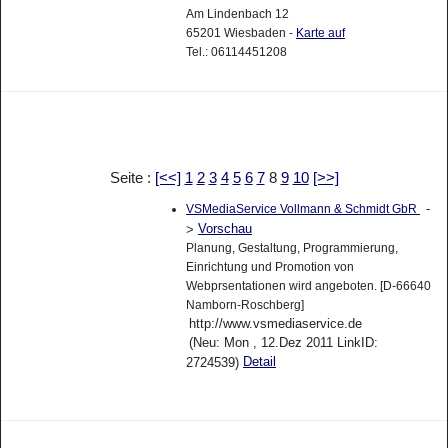
Am Lindenbach 12
65201 Wiesbaden -
Karte auf
Tel.: 06114451208
Seite :
[<<]
1
2
3
4
5
6
7
8
9
10
[>>]
-
VSMediaService Vollmann & Schmidt GbR
Vorschau
>
Planung, Gestaltung, Programmierung,
Einrichtung und Promotion von
Webprsentationen wird angeboten. [D-66640
Namborn-Roschberg]
http://www.vsmediaservice.de
(Neu: Mon , 12.Dez 2011 LinkID:
Detail
2724539)