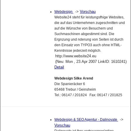
->
Vorschau
Webdesign
Website24 steht für leistungsfhige Websites,
die auf das Unternehmen zugeschnitten und
auf die Wünsche von Besuchern und
Suchmaschinen abgestimmt sind. Die
Ergnzung und nderung von Seiten ist durch
den Einsatz von TYPO3 auch ohne HTML-
Kenntnisse jederzeit möglich.
http://www.website24.eu
(Neu: Mon , 23.Apr 2007 LinkID: 1610241)
Detail
Webdesign Silke Arend
Die Spanieräcker 6
65468 Trebur / Geinsheim
Tel.: 06147 / 201824 Fax: 06147 / 201825
->
Webdesign & SEO Agentur - Dalinovate
Vorschau