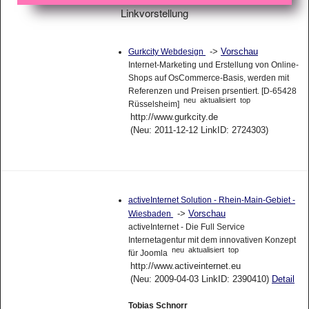
Linkvorstellung
->
Vorschau
Gurkcity Webdesign
Internet-Marketing und Erstellung von Online-
Shops auf OsCommerce-Basis, werden mit
Referenzen und Preisen prsentiert. [D-65428
neu
aktualisiert
top
Rüsselsheim]
http://www.gurkcity.de
(Neu: 2011-12-12 LinkID: 2724303)
activeInternet Solution - Rhein-Main-Gebiet -
->
Vorschau
Wiesbaden
activeInternet - Die Full Service
Internetagentur mit dem innovativen Konzept
neu
aktualisiert
top
für Joomla
http://www.activeinternet.eu
(Neu: 2009-04-03 LinkID: 2390410)
Detail
Tobias Schnorr