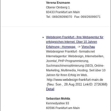
Verena Enzmann
Oberer Ornberg 1
60433 Frankfurt am Main
Tel.: 069/26099070 Fax: 069/26099071
Webdesign Frankfurt - Ihre Webagentur für
erfolgreiches Internet. Über 10 Jahren
->
Vorschau
Erfahrung - Homepag
Webdesigner Frankfurt - formativ.net
Internetagentur: Webdesign, Internetseiten,
Joomla!, PHP-Programmierung,
Suchmaschinenoptimierung (SEO), Online-
Marketing, Multimedia, Hosting. Seit über 10
Jahren für Ihren Erfolg im Web.
http://www.webdesign-frankfurt-main.de
(Neu: Son , 28.Aug 2011 LinkID: 2726368)
Detail
Sebastian Mohila
Kennedyallee 93
60596 Frankfurt am Main