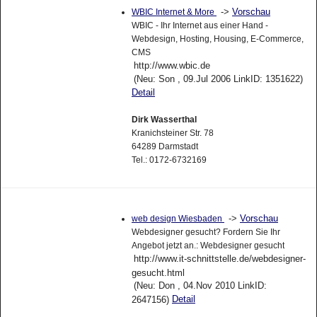
->
Vorschau
WBIC Internet & More
WBIC - Ihr Internet aus einer Hand -
Webdesign, Hosting, Housing, E-Commerce,
CMS
http://www.wbic.de
(Neu: Son , 09.Jul 2006 LinkID: 1351622)
Detail
Dirk Wasserthal
Kranichsteiner Str. 78
64289 Darmstadt
Tel.: 0172-6732169
->
Vorschau
web design Wiesbaden
Webdesigner gesucht? Fordern Sie Ihr
Angebot jetzt an.: Webdesigner gesucht
http://www.it-schnittstelle.de/webdesigner-
gesucht.html
(Neu: Don , 04.Nov 2010 LinkID:
Detail
2647156)