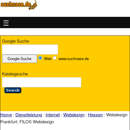
MENU
Google Suche
Web
www.suchnase.de
Katalogsuche
Home
:
Dienstleistung
:
Internet
:
Webdesign
:
Hessen
: Webdesign
Frankfurt: FILOS Webdesign