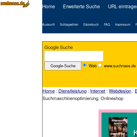
Home
Erweiterte Suche
URL eintrage
Auskunft
Schlagwörter
Gästebuch
FAQ
Impressum
P
Google Suche
Web
www.suchnase.de
Home
:
Dienstleistung
:
Internet
:
Webdesign
:
Suchmaschinenoptimierung, Onlineshop