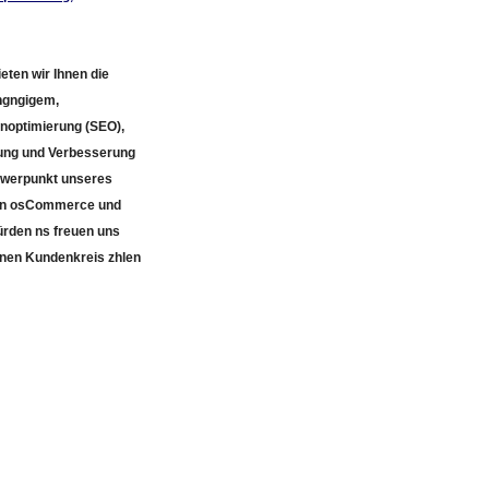
eten wir Ihnen die
ingngigem,
noptimierung (SEO),
ung und Verbesserung
hwerpunkt unseres
von osCommerce und
rden ns freuen uns
enen Kundenkreis zhlen