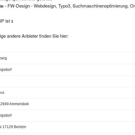
- FW-Design - Webdesign, Typo3, Suchmaschinenoptimierung, On
.de
IP ist
1
ige andere Anbieter finden Sie hier:
berg
igsdorf
bus
22949 Ammersbek
igsdorf
s 17129 Bentzin