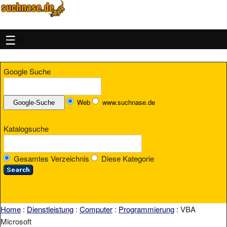
MENU
Google Suche
Web
www.suchnase.de
Katalogsuche
Gesamtes Verzeichnis
Diese Kategorie
Home
:
Dienstleistung
:
Computer
:
Programmierung
: VBA
Microsoft