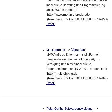
Stellt ihre Fachbücher zu Excel vor und bietet
individuelle Beratung und Programmierung
an. [D-63225 Langen]
http://www.melanie-breden.de
(Neu: Son , 09.Okt 2011 LinkID: 2739458)
Detail
->
Vorschau
Multijob(b)ing
MVP Andreas Entenmann stellt Formeln,
Beispieldateien und eine Excel-FAQ zur
Verfügung und bietet individuelle
Programmierung an. [D-21391 Reppenstedt]
http://multijobbing.de
(Neu: Son , 09.Okt 2011 LinkID: 2739467)
Detail
->
Peter Garthe Softwareentwicklung