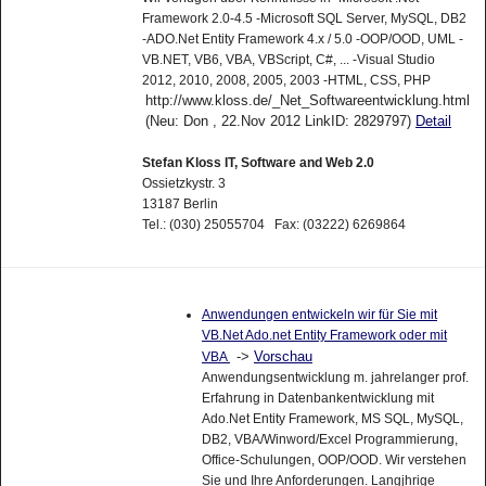
Framework 2.0-4.5 -Microsoft SQL Server, MySQL, DB2
-ADO.Net Entity Framework 4.x / 5.0 -OOP/OOD, UML -
VB.NET, VB6, VBA, VBScript, C#, ... -Visual Studio
2012, 2010, 2008, 2005, 2003 -HTML, CSS, PHP
http://www.kloss.de/_Net_Softwareentwicklung.html
(Neu: Don , 22.Nov 2012 LinkID: 2829797)
Detail
Stefan Kloss IT, Software and Web 2.0
Ossietzkystr. 3
13187 Berlin
Tel.: (030) 25055704 Fax: (03222) 6269864
Anwendungen entwickeln wir für Sie mit
VB.Net Ado.net Entity Framework oder mit
->
Vorschau
VBA
Anwendungsentwicklung m. jahrelanger prof.
Erfahrung in Datenbankentwicklung mit
Ado.Net Entity Framework, MS SQL, MySQL,
DB2, VBA/Winword/Excel Programmierung,
Office-Schulungen, OOP/OOD. Wir verstehen
Sie und Ihre Anforderungen. Langjhrige