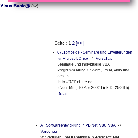
VisualBasic@
(57)
Seite : 1
2
[>>]
0711office.de - Seminare und Erweiterungen
->
Vorschau
für Microsoft Office
Seminare und individuelle VBA
Programmierung für Word, Excel, Visio und
Access
http://0711office.de
(Neu: Mit , 10.Apr 2002 LinkID: 250615)
Detail
->
A+ Softwareentwicklung in VB.Net, VB6, VBA
Vorschau
Wir verfügen über Kenntnisse in -Microsoft .Net