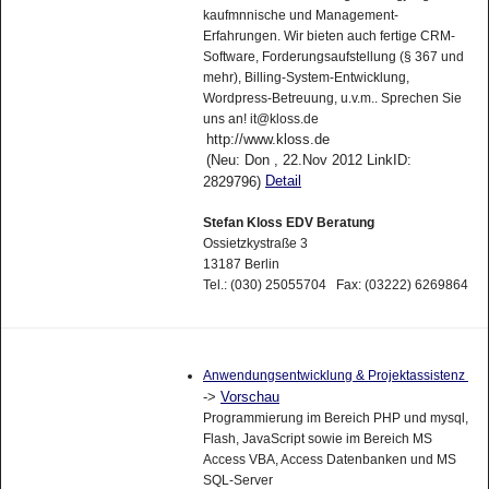
kaufmnnische und Management-
Erfahrungen. Wir bieten auch fertige CRM-
Software, Forderungsaufstellung (§ 367 und
mehr), Billing-System-Entwicklung,
Wordpress-Betreuung, u.v.m.. Sprechen Sie
uns an! it@kloss.de
http://www.kloss.de
(Neu: Don , 22.Nov 2012 LinkID:
Detail
2829796)
Stefan Kloss EDV Beratung
Ossietzkystraße 3
13187 Berlin
Tel.: (030) 25055704 Fax: (03222) 6269864
Anwendungsentwicklung & Projektassistenz
->
Vorschau
Programmierung im Bereich PHP und mysql,
Flash, JavaScript sowie im Bereich MS
Access VBA, Access Datenbanken und MS
SQL-Server