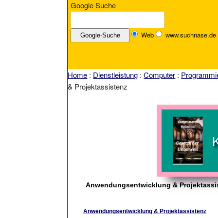
Google Suche
Web
www.suchnase.de
Home
:
Dienstleistung
:
Computer
:
Programmi
& Projektassistenz
Anwendungsentwicklung & Projektassi
Anwendungsentwicklung & Projektassistenz