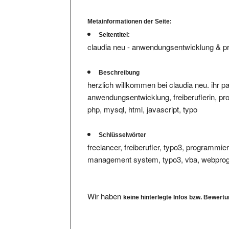
Metainformationen der Seite:
Seitentitel:
claudia neu - anwendungsentwicklung & pr
Beschreibung
herzlich willkommen bei claudia neu. ihr p
anwendungsentwicklung, freiberuflerin, pr
php, mysql, html, javascript, typo
Schlüsselwörter
freelancer, freiberufler, typo3, programmie
management system, typo3, vba, webprogr
Wir haben
keine hinterlegte Infos bzw. Bewert
Ihre Bewertung eintragen.