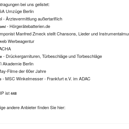
GA Umzüge Berlin
 - Ärztevermittlung außertariflich
- Hörgerätebatterien.de
com/
mponist Manfred Zmeck stellt Chansons, Lieder und Instrumentalmu
eb Werbeagentur
PACHA
- Drückergarnituren, Türbeschläge und Torbeschläge
de
i Akademie Berlin
May-Filme der 60er Jahre
- MSC Winkelmesser - Frankfurt e.V. im ADAC
e
IP ist
448
ige andere Anbieter finden Sie hier: