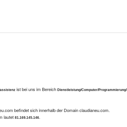
ist bei uns im Bereich
assistenz
Dienstleistung/Computer/Programmierung
eu.com befindet sich innerhalb der Domain claudianeu.com.
m lautet
.
81.169.145.146
tragungen bei uns gelistet: