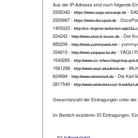
2935342 -
- SA
https://www.saga-umzuege.de
2925667 -
- DocsPool
https://www.docspool.de
1405023 -
http://xn--hrgerte-batterien-uqb15a.
534242 -
- Der Ko
http://www.zmeck-music.de
885206 -
- yummyw
http://www.yummyweb.net
354815 -
- YAQU 
http://www.yaqupacha.de/
1543285 -
http://www.xn--trbeschlagshop-gsb.
1561298 -
- WuY
http://www.wuyi-akademie.de
624694 -
- Die Karl-
http://www.winnetou4.de
2817549 -
http://www.winkelmesser-frankfurt.d
Gesamtanzahl der Eintragungen unter der 
Im Bereich existieren 33 Eintragungen. Ein
ISY Software GmbH