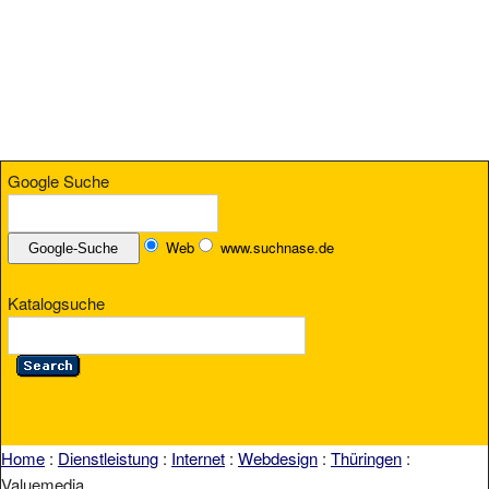
Google Suche
Web
www.suchnase.de
Katalogsuche
Home
:
Dienstleistung
:
Internet
:
Webdesign
:
Thüringen
:
Valuemedia