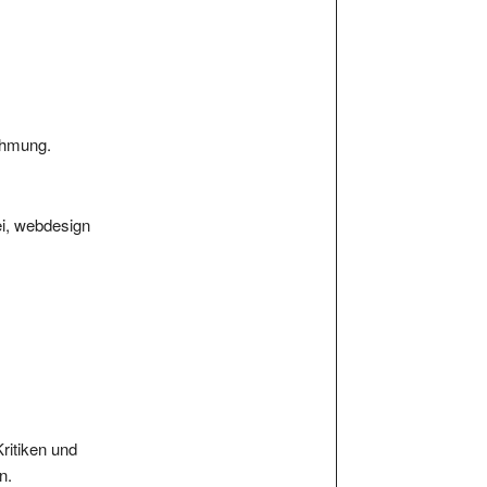
nehmung.
ei, webdesign
Kritiken und
n.