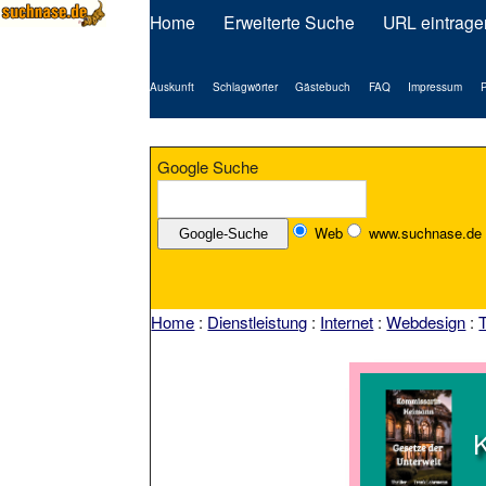
Home
Erweiterte Suche
URL eintrage
Auskunft
Schlagwörter
Gästebuch
FAQ
Impressum
P
Google Suche
Web
www.suchnase.de
Home
:
Dienstleistung
:
Internet
:
Webdesign
: