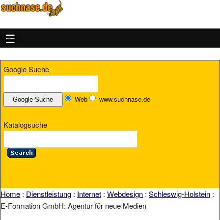
MENU
Google Suche
Web
www.suchnase.de
Katalogsuche
Home
:
Dienstleistung
:
Internet
:
Webdesign
:
Schleswig-Holstein
:
E-Formation GmbH: Agentur für neue Medien