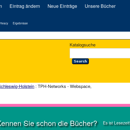
n
Eintrag ändern
Neue Einträge
Unsere Bücher
rivacy
Ergebnisse
Katalogsuche
Schleswig-Holstein
: TPH-Networks - Webspace,
Kennen Sie schon die Bücher?
Es ist Lesezeit