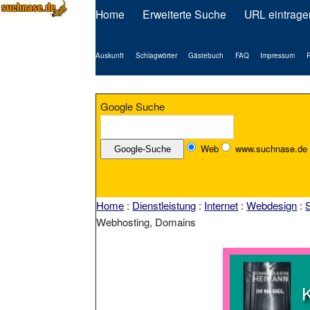
Home
Erweiterte Suche
URL eintrage
Auskunft
Schlagwörter
Gästebuch
FAQ
Impressum
P
Google Suche
Web
www.suchnase.de
Home
:
Dienstleistung
:
Internet
:
Webdesign
:
Webhosting, Domains