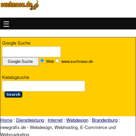
MENU
Google Suche
Web
www.suchnase.de
Katalogsuche
Home
:
Dienstleistung
:
Internet
:
Webdesign
:
Brandenburg
:
newgrafix.de - Webdesign, Webhosting, E-Commerce und
Webmarketing