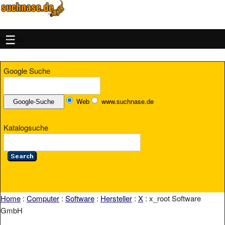
MENU
Google Suche
Web
www.suchnase.de
Katalogsuche
Home
:
Computer
:
Software
:
Hersteller
:
X
: x_root Software
GmbH