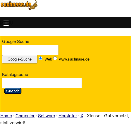
MENU
Google Suche
Web
www.suchnase.de
Katalogsuche
Home
:
Computer
:
Software
:
Hersteller
:
X
: Xtense - Gut vernetzt,
statt verwirrt!