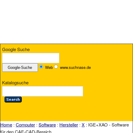
Google Suche
Web
www.suchnase.de
Katalogsuche
Home
:
Computer
:
Software
:
Hersteller
:
X
: IGE+XAO - Software
für den CAE-CAD-Bereich