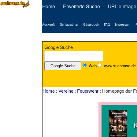
Home
Erweiterte Suche
URL eintrage
Auskunft
Schlagwörter
Gästebuch
FAQ
Impressum
P
Google Suche
Web
www.suchnase.de
Home
:
Vereine
:
Feuerwehr
: Homepage der Fe