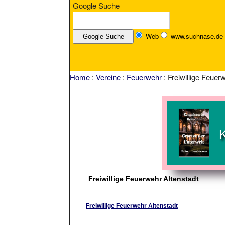
Google Suche
Web
www.suchnase.de
Home
:
Vereine
:
Feuerwehr
: Freiwillige Feuer
Freiwillige Feuerwehr Altenstadt
Freiwillige Feuerwehr Altenstadt
Bilder, News, Verein, Einstze, Links, Presse, Info