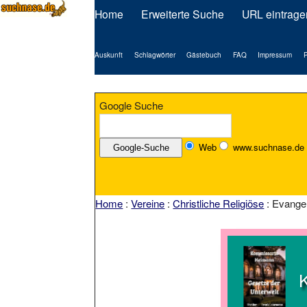
Home
Erweiterte Suche
URL eintrage
Auskunft
Schlagwörter
Gästebuch
FAQ
Impressum
P
Google Suche
Web
www.suchnase.de
Home
:
Vereine
:
Christliche Religiöse
: Evange