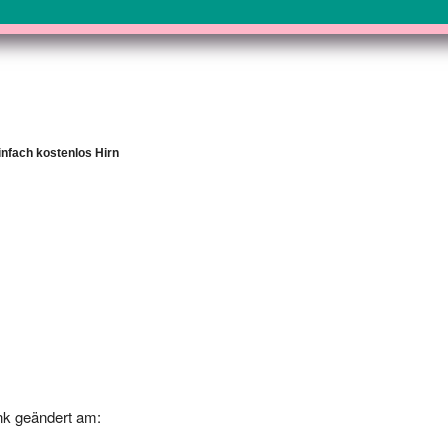
einfach kostenlos Hirn
k geändert am:
-20 00:00:00