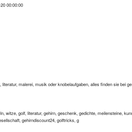
t, literatur, malerei, musik oder knobelaufgaben, alles finden sie bei g
ln, witze, golf, literatur, gehirn, geschenk, gedichte, meilensteine, kun
esellschaft, gehirndiscount24, golftricks, g