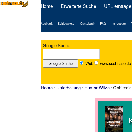
Home
Erweiterte Suche
URL eintrage
Auskunft
Schlagwörter
Gästebuch
FAQ
Impressum
P
Google Suche
Web
www.suchnase.de
Home
:
Unterhaltung
:
Humor Witze
: Gehirndi