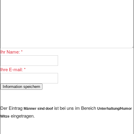
Ihr Name:
*
Ihre E-mail:
*
Der Eintrag
ist bei uns im Bereich
Männer sind doof
Unterhaltung/Humor
eingetragen.
Witze
Im Bereich existieren 165 Eintragungen. Einige andere Anbieter